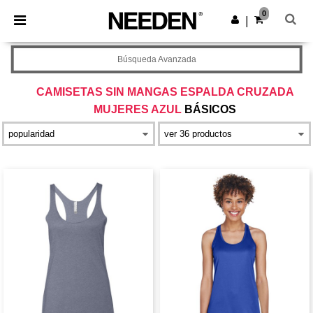
×
App de Needen
0
Descargar app
|
¡Mejores precios en app!
Búsqueda Avanzada
CAMISETAS SIN MANGAS ESPALDA CRUZADA
MUJERES AZUL
BÁSICOS