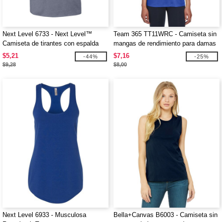
Next Level 6733 - Next Level™
Team 365 TT11WRC - Camiseta sin
Camiseta de tirantes con espalda
mangas de rendimiento para damas
cruzada de tri-blend para mujer
con espalda deportiva
$5,21
$7,16
-44%
-25%
$9,28
$8,00
Next Level 6933 - Musculosa
Bella+Canvas B6003 - Camiseta sin