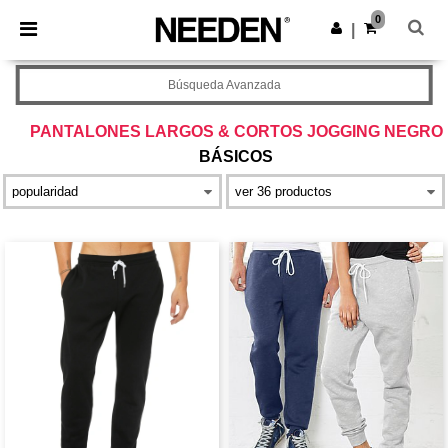
×
App de Needen
0
Descargar app
|
¡Mejores precios en app!
Búsqueda Avanzada
PANTALONES LARGOS & CORTOS JOGGING NEGRO
BÁSICOS