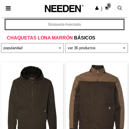
×
App de Needen
0
Descargar app
|
¡Mejores precios en app!
Búsqueda Avanzada
CHAQUETAS LONA MARRÓN
BÁSICOS