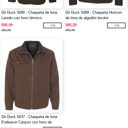
Dri Duck 5090 - Chaqueta de lona
Dri Duck 5089 - Chaqueta Horizon
Laredo con forro térmico
de lona de algodón bicolor
$90,09
$95,20
-1%
-1%
$90,99
$95,99
Dri Duck 5037 - Chaqueta de lona
Endeavor Canyon con forro de
sherpa