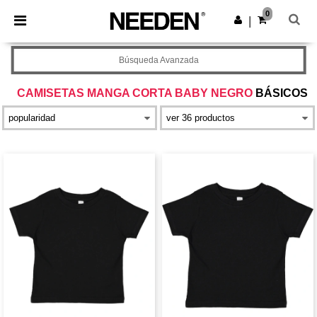
×
App de Needen
0
Descargar app
|
¡Mejores precios en app!
Búsqueda Avanzada
CAMISETAS MANGA CORTA BABY NEGRO
BÁSICOS