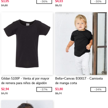
$3,05
$4,03
-36%
-30%
$4,80
$5,72
Gildan 5100P - Venta al por mayor
Bella+Canvas B3001T - Camiseta
de remera para niños de algodón
de manga corta
grueso
$2,94
$3,80
-37%
-34%
$4,70
$5,74