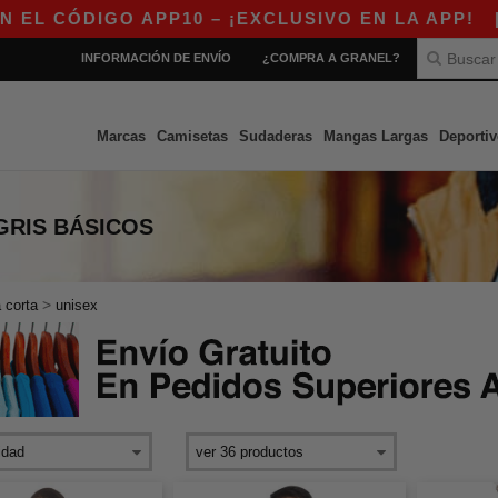
ÓDIGO APP10 – ¡EXCLUSIVO EN LA APP!
|
¡N
INFORMACIÓN DE ENVÍO
¿COMPRA A GRANEL?
Marcas
Camisetas
Sudaderas
Mangas Largas
Deportiv
GRIS
BÁSICOS
>
 corta
unisex