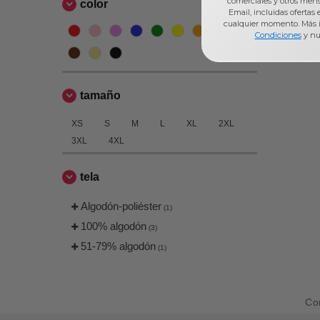
comerciales y otros men
color
Email, incluidas ofertas
cualquier momento. Más 
Condiciones
y nu
tamaño
XS
S
M
L
XL
2XL
3XL
4XL
tela
Algodón-poliéster
(1)
100% algodón
(3)
51-79% algodón
(1)
Co