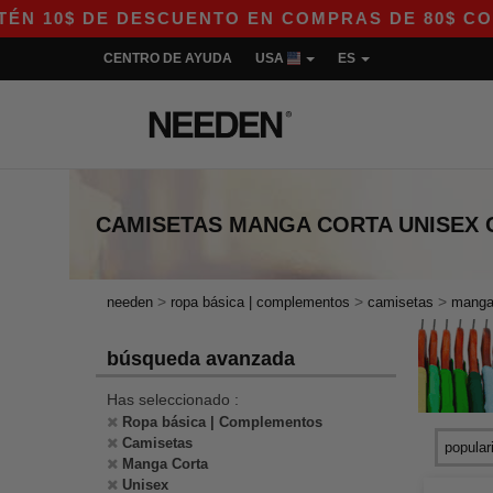
0$ DE DESCUENTO EN COMPRAS DE 80$ CON EL C
CENTRO DE AYUDA
USA
ES
CAMISETAS MANGA CORTA UNISEX 
>
>
>
needen
ropa básica | complementos
camisetas
manga
búsqueda avanzada
Has seleccionado :
Ropa básica | Complementos
Camisetas
Manga Corta
Unisex