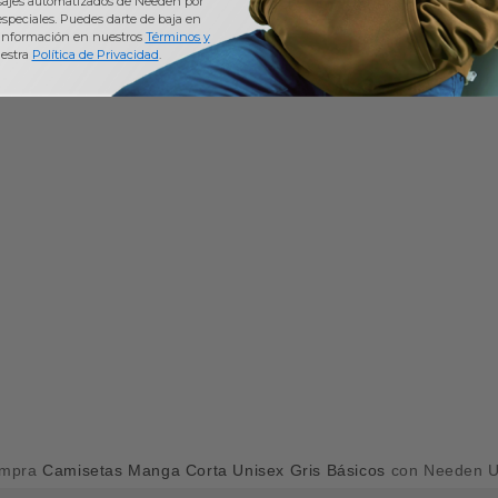
sajes automatizados de Needen por
 especiales. Puedes darte de baja en
información en nuestros
Términos y
estra
Política de Privacidad
.
mpra
Camisetas Manga Corta Unisex Gris Básicos
con Needen 