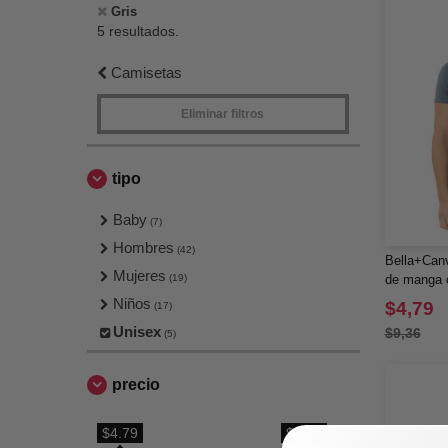
Gris
5 resultados.
Camisetas
Eliminar filtros
tipo
Baby
(7)
Hombres
(42)
Bella+Can
Mujeres
(19)
de manga 
Heather
Niños
$4,79
(17)
Unisex
$9,36
(5)
precio
$4.79
$7.42