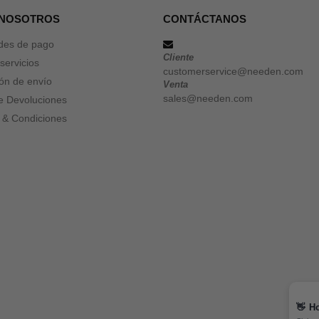
 NOSOTROS
CONTÁCTANOS
des de pago
Cliente
servicios
customerservice@needen.com
ón de envío
Venta
sales@needen.com
de Devoluciones
 & Condiciones
👋
Ho