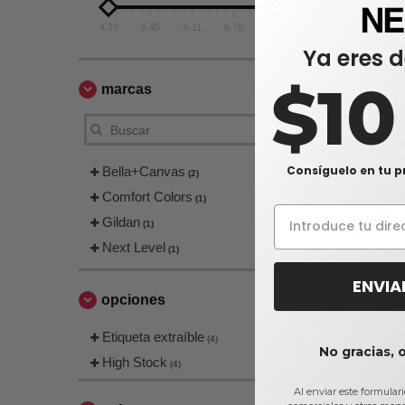
4.79
5.45
6.11
6.76
7.42
Ya eres d
$1
marcas
Consíguelo en tu p
Bella+Canvas
Bella+Canv
(2)
Canvas Ca
Comfort Colors
(1)
$7,48
Gildan
(1)
$12,30
Next Level
(1)
ENVIA
opciones
Etiqueta extraíble
(4)
No gracias, 
High Stock
(4)
Al enviar este formular