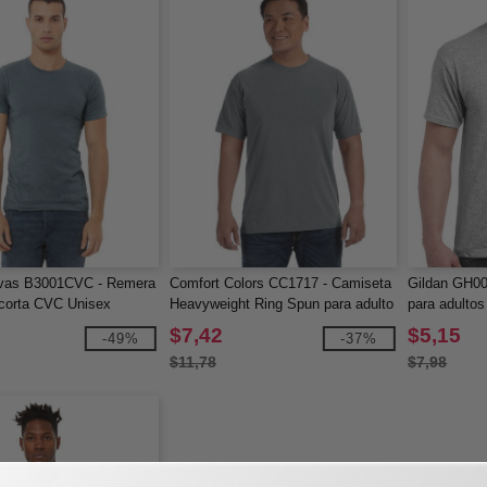
vas B3001CVC - Remera
Comfort Colors CC1717 - Camiseta
Gildan GH0
corta CVC Unisex
Heavyweight Ring Spun para adulto
para adultos
$7,42
$5,15
-49%
-37%
$11,78
$7,98