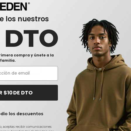
e los nuestros
0 DTO
rimera compra y únete a la
as B3301 - Bella +
familia.
miseta Unisex Sueded
-39%
R $10 DE DTO
odio los descuentos
io, aceptas recibir comunicaciones