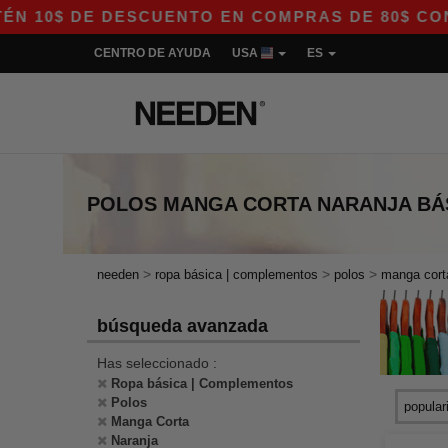
10$ DE DESCUENTO EN COMPRAS DE 80$ CON EL 
CENTRO DE AYUDA
USA
ES
POLOS MANGA CORTA NARANJA
BÁ
>
>
>
needen
ropa básica | complementos
polos
manga cort
búsqueda avanzada
Has seleccionado :
Ropa básica | Complementos
Polos
Manga Corta
Naranja