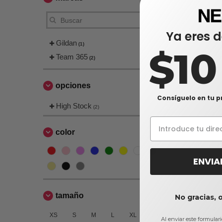
Ya eres d
Gildan
(1)
$1
Team 365
(2)
opciones
Consíguelo en tu p
High Stock
(2)
color
ENVIA
tamaño
No gracias, 
XS
S
M
L
XL
2XL
Al enviar este formular