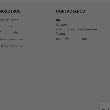
 NOSOTROS
CONTÁCTANOS
des de pago
Cliente
servicios
customerservice@needen.com
ón de envío
Venta
sales@needen.com
de Devoluciones
 & Condiciones