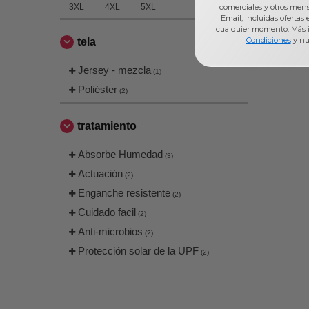
3XL
4XL
5XL
comerciales y otros men
Email, incluidas ofertas
cualquier momento. Más 
Condiciones
y nu
tela
Jersey - mezcla
(1)
Poliéster
(2)
tratamiento
Absorbe Humedad
(3)
Actuación
(2)
Enganche resistente
(2)
Cuidado facil
(2)
Anti-microbios
(2)
Protección solar de la UPF
(2)