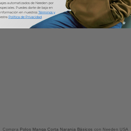
sajes automatizados de Needen por
 especiales. Puedes darte de baja en
información en nuestros
Términos y
estra
Política de Privacidad
.
Compra
Polos Manga Corta Naranja Básicos
con Needen USA