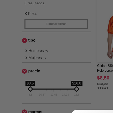
3 resultados.
Polos
Eliminar filtros
tipo
Hombres
(2)
Mujeres
(1)
Gildan 880
Polo Jerse
precio
$8,50
$8.5
$16.8
$13,22
8.5
10.57
12.65
14.73
16.8
marcas