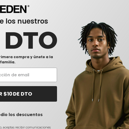
e los nuestros
0 DTO
rimera compra y únete a la
familia.
R $10 DE DTO
odio los descuentos
io, aceptas recibir comunicaciones