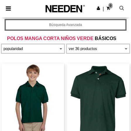
×
App de Needen
0
Descargar app
|
¡Mejores precios en app!
Búsqueda Avanzada
POLOS MANGA CORTA NIÑOS VERDE
BÁSICOS