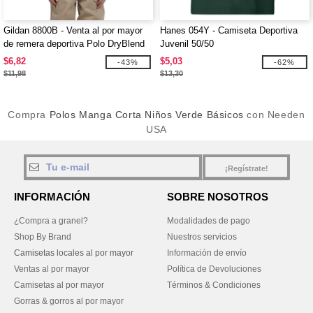
Gildan 8800B - Venta al por mayor
Hanes 054Y - Camiseta Deportiva
de remera deportiva Polo DryBlend
Juvenil 50/50
Jersey para niños
$6,82
$5,03
-43%
-62%
$11,98
$13,30
Compra
Polos Manga Corta Niños Verde Básicos
con Needen
USA
¡Regístrate!
INFORMACIÓN
SOBRE NOSOTROS
¿Compra a granel?
Modalidades de pago
Shop By Brand
Nuestros servicios
Camisetas locales al por mayor
Información de envío
Ventas al por mayor
Política de Devoluciones
Camisetas al por mayor
Términos & Condiciones
Gorras & gorros al por mayor