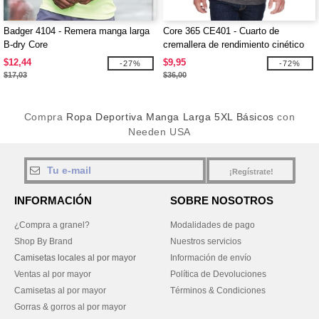
Badger 4104 - Remera manga larga
Core 365 CE401 - Cuarto de
B-dry Core
cremallera de rendimiento cinético
para hombre
$12,44
$9,95
-27%
-72%
$17,03
$36,00
Compra
Ropa Deportiva Manga Larga 5XL Básicos
con
Needen USA
¡Regístrate!
INFORMACIÓN
SOBRE NOSOTROS
¿Compra a granel?
Modalidades de pago
Shop By Brand
Nuestros servicios
Camisetas locales al por mayor
Información de envío
Ventas al por mayor
Política de Devoluciones
Camisetas al por mayor
Términos & Condiciones
Gorras & gorros al por mayor