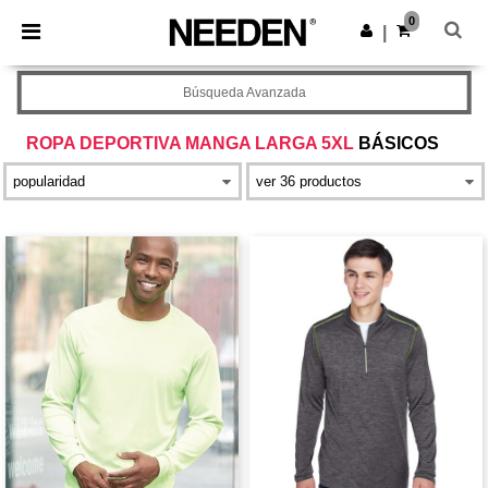
×
App de Needen
0
Descargar app
|
¡Mejores precios en app!
Búsqueda Avanzada
ROPA DEPORTIVA MANGA LARGA 5XL
BÁSICOS