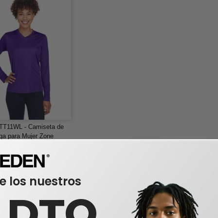
TT11WL - Camiseta de
ga para Mujer Zone
ce
-25%
e los nuestros
0 DTO