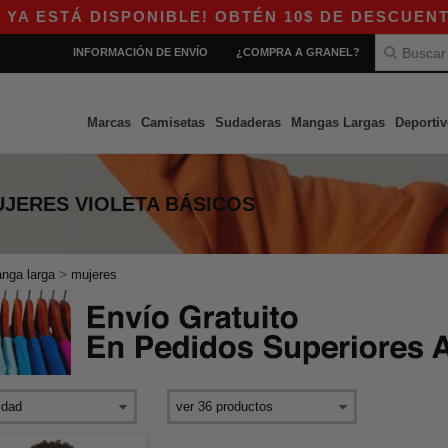
ESTÁ DISPONIBLE! OBTÉN 10$ DE DESCUENTO EN
INFORMACIÓN DE ENVÍO
¿COMPRA A GRANEL?
Marcas
Camisetas
Sudaderas
Mangas Largas
Deportiv
JERES VIOLETA
BÁSICOS
>
nga larga
mujeres