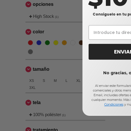
opciones
Consíguelo en tu p
High Stock
(1)
color
ENVIA
tamaño
No gracias, 
XS
S
M
L
XL
2XL
Al enviar este formular
3XL
comerciales y otros men
Email, incluidas ofertas
cualquier momento. Más 
tela
Condiciones
y nu
100% poliéster
(1)
tratamiento