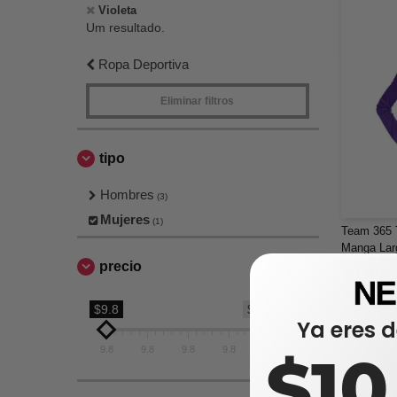
Violeta
Um resultado.
Ropa Deportiva
Eliminar filtros
tipo
Hombres
(3)
Mujeres
(1)
Team 365 
Manga Lar
Performan
precio
$9,80
$11,00
$9.8
$9.8
Ya eres d
9.8
9.8
9.8
9.8
9.8
$1