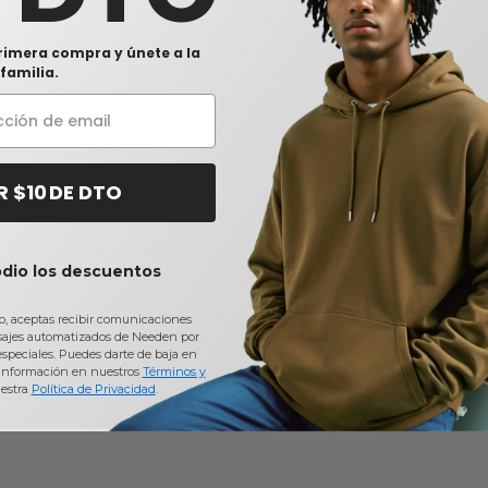
rimera compra y únete a la
familia.
R $10 DE DTO
odio los descuentos
io, aceptas recibir comunicaciones
sajes automatizados de Needen por
 especiales. Puedes darte de baja en
información en nuestros
Términos y
estra
Política de Privacidad
.