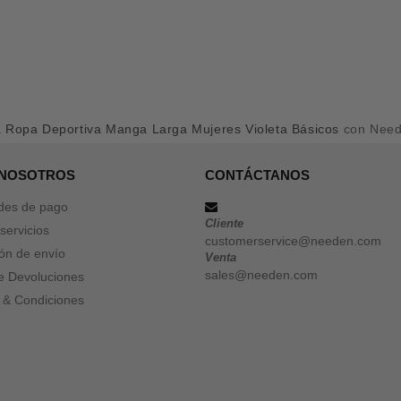
a
Ropa Deportiva Manga Larga Mujeres Violeta Básicos
con Nee
 NOSOTROS
CONTÁCTANOS
des de pago
Cliente
servicios
customerservice@needen.com
ón de envío
Venta
sales@needen.com
de Devoluciones
 & Condiciones