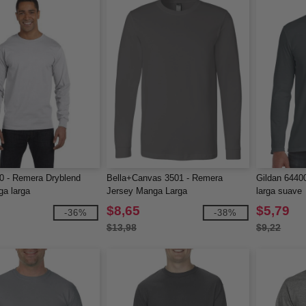
0 - Remera Dryblend
Bella+Canvas 3501 - Remera
Gildan 6440
a larga
Jersey Manga Larga
larga suave
$8,65
$5,79
-36%
-38%
$13,98
$9,22