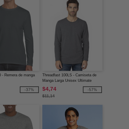
0 - Remera de manga
Threadfast 100LS - Camiseta de
Manga Larga Unisex Ultimate
$4,74
-37%
-57%
$11,14