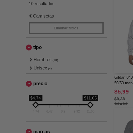
10 resultados.
Camisetas
Eliminar filtros
tipo
Hombres
(10)
Unisex
(4)
Gildan 840
50/50 mang
precio
$5,99
$4.74
$11.65
$9,38
4.74
6.47
8.2
9.92
11.65
marcas