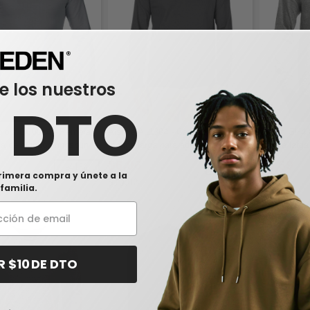
e los nuestros
0 DTO
olors CC6014 - Remera
Alstyle AL1304 - Camiseta de
Gildan GH4
a de algodón ringspun
manga larga para adulto de 6.0 oz.,
manga larga
t para adultos
100% algodón
$6,06
$5,69
-41%
-40%
rimera compra y únete a la
$10,02
$11,58
familia.
R $10 DE DTO