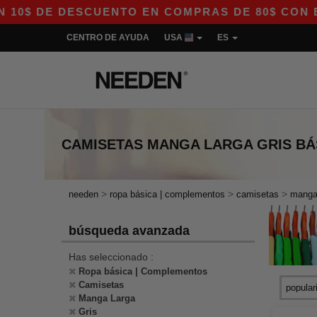
$ DE DESCUENTO EN COMPRAS DE 80$ CON EL CÓ
CENTRO DE AYUDA
USA
ES
CAMISETAS MANGA LARGA GRIS
BÁ
>
>
>
needen
ropa básica | complementos
camisetas
manga
búsqueda avanzada
Has seleccionado :
Ropa básica | Complementos
Camisetas
Manga Larga
Gris