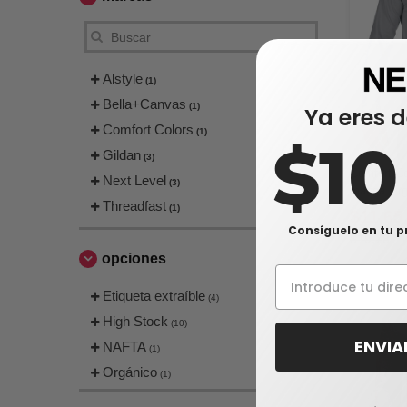
Alstyle
(1)
Bella+Canvas
(1)
Ya eres d
Comfort Colors
(1)
$1
Gildan
(3)
Comfort C
Next Level
(3)
manga larg
Threadfast
Heavyweigh
(1)
$11,65
Consíguelo en tu p
$19,78
opciones
Etiqueta extraíble
(4)
High Stock
(10)
ENVIA
NAFTA
(1)
Orgánico
(1)