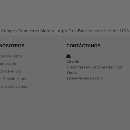
Compra
Camisetas Manga Larga Gris Básicos
con Needen USA
 NOSOTROS
CONTÁCTANOS
des de pago
Cliente
servicios
customerservice@needen.com
ón de envío
Venta
sales@needen.com
de Devoluciones
 & Condiciones