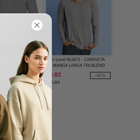
00 - Remera Hammer de
Next Level NL6071 - CAMISETA
 para adultos
DE MANGA LARGA TRI-BLEND
PARA HOMBRE
$9,82
-51%
-42%
$16,84