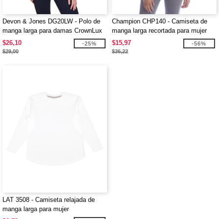
Devon & Jones DG20LW - Polo de
Champion CHP140 - Camiseta de
manga larga para damas CrownLux
manga larga recortada para mujer
Performance Plaited
$26,10
$15,97
-25%
-56%
$29,00
$36,22
LAT 3508 - Camiseta relajada de
manga larga para mujer