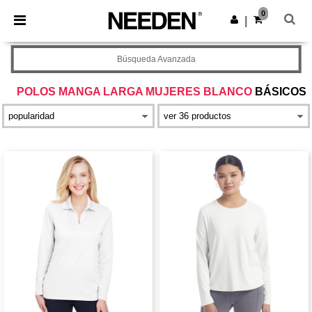
×
App de Needen
0
Descargar app
|
¡Mejores precios en app!
Búsqueda Avanzada
POLOS MANGA LARGA MUJERES BLANCO
BÁSICOS