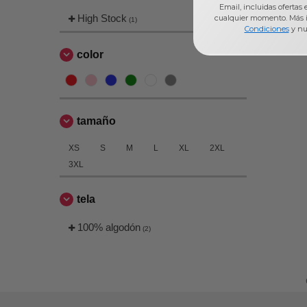
Email, incluidas ofertas
High Stock
cualquier momento. Más 
(1)
Condiciones
y nu
color
tamaño
XS
S
M
L
XL
2XL
3XL
tela
100% algodón
(2)