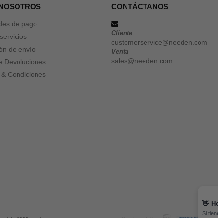
 NOSOTROS
CONTÁCTANOS
des de pago
Cliente
servicios
customerservice@needen.com
ón de envío
Venta
sales@needen.com
de Devoluciones
 & Condiciones
👋
Ho
Si tie