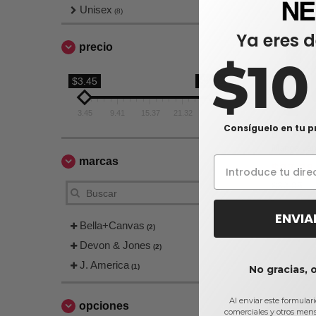
Unisex
(8)
Ya eres d
precio
$1
$3.45
$27.28
3.45
9.41
15.37
21.32
27.28
Consíguelo en tu p
Bella+Can
Manga Larg
marcas
$27,28
$32,95
ENVIA
Bella+Canvas
(2)
Devon & Jones
(2)
J. America
(1)
No gracias, 
Al enviar este formular
opciones
comerciales y otros men