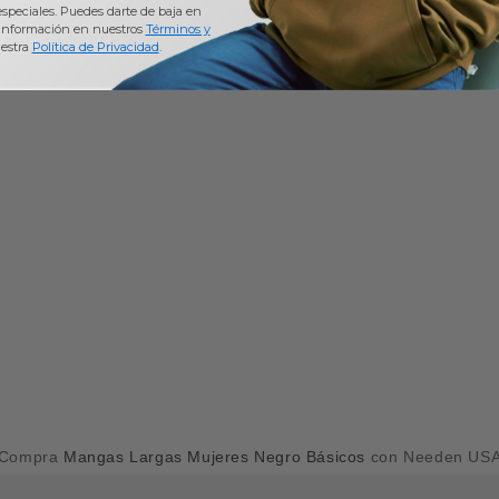
 especiales. Puedes darte de baja en
información en nuestros
Términos y
estra
Política de Privacidad
.
Compra
Mangas Largas Mujeres Negro Básicos
con Needen US