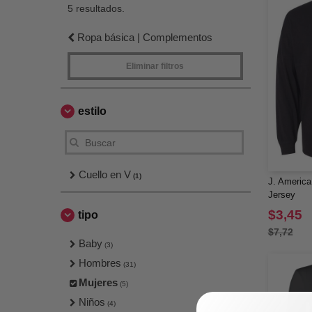
5 resultados.
Ropa básica | Complementos
Eliminar filtros
estilo
Cuello en V
(1)
J. America
Jersey
$3,45
tipo
$7,72
Baby
(3)
Hombres
(31)
Mujeres
(5)
Niños
(4)