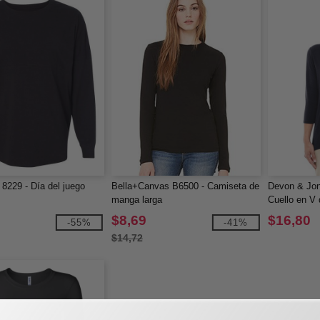
 8229 - Día del juego
Bella+Canvas B6500 - Camiseta de
Devon & Jo
manga larga
Cuello en V 
Perfect Fit
$8,69
$16,80
-55%
-41%
$14,72