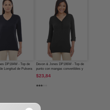
nes DP184W - Top de
Devon & Jones DP186W - Top de
de Longitud de Pulsera
punto con mangas convertibles y
 para Damas
escote en Y Perfect Fit para damas
$23,84