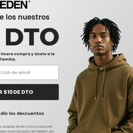
e los nuestros
0 DTO
rimera compra y únete a la
vas 8751 - Camiseta de
familia.
a Sheer Mini Rib
-17%
R $10 DE DTO
odio los descuentos
io, aceptas recibir comunicaciones
sajes automatizados de Needen por