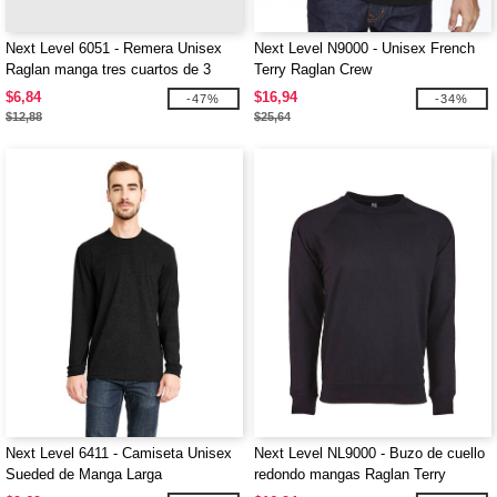
Next Level 6051 - Remera Unisex
Next Level N9000 - Unisex French
Raglan manga tres cuartos de 3
Terry Raglan Crew
telas
$6,84
$16,94
-47%
-34%
$12,88
$25,64
Next Level 6411 - Camiseta Unisex
Next Level NL9000 - Buzo de cuello
Sueded de Manga Larga
redondo mangas Raglan Terry
Unisex