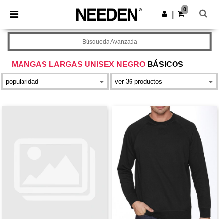
×
App de Needen
0
Descargar app
|
¡Mejores precios en app!
Búsqueda Avanzada
MANGAS LARGAS UNISEX NEGRO
BÁSICOS