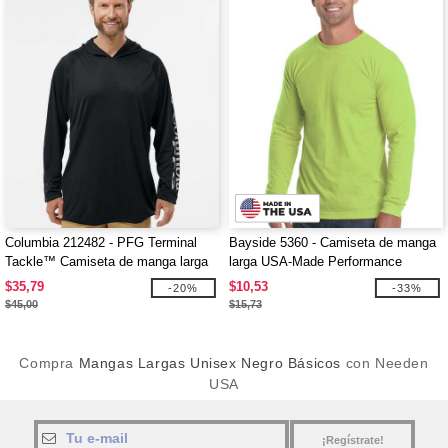
Columbia 212482 - PFG Terminal
Bayside 5360 - Camiseta de manga
Tackle™ Camiseta de manga larga
larga USA-Made Performance
con capucha
$35,79
$10,53
-20%
-33%
$45,00
$15,73
Compra
Mangas Largas Unisex Negro Básicos
con Needen
USA
¡Regístrate!