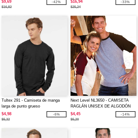
$9,69
$16,94
-42%
-33%
$16,82
$25,24
Tultex 291 - Camiseta de manga
Next Level NL3650 - CAMISETA
larga de punto grueso
RAGLÁN UNISEX DE ALGODÓN
$4,98
$4,45
-6%
-14%
$5,32
$5,20