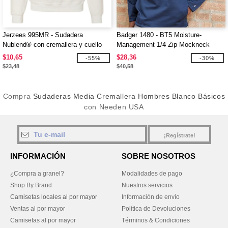
Jerzees 995MR - Sudadera
Badger 1480 - BT5 Moisture-
Nublend® con cremallera y cuello
Management 1/4 Zip Mockneck
cadete
$10,65
$28,36
-55%
-30%
$23,48
$40,58
Compra
Sudaderas Media Cremallera Hombres Blanco Básicos
con Needen USA
¡Regístrate!
INFORMACIÓN
SOBRE NOSOTROS
¿Compra a granel?
Modalidades de pago
Shop By Brand
Nuestros servicios
Camisetas locales al por mayor
Información de envío
Ventas al por mayor
Política de Devoluciones
Camisetas al por mayor
Términos & Condiciones