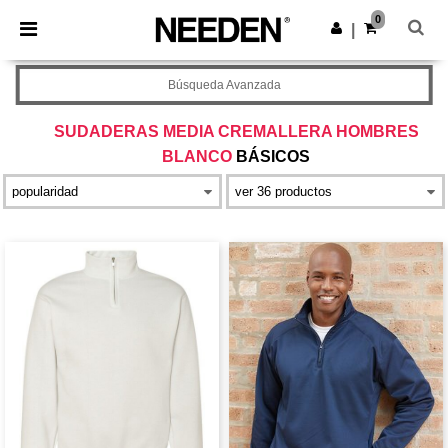
×
App de Needen
0
Descargar app
|
¡Mejores precios en app!
Búsqueda Avanzada
SUDADERAS MEDIA CREMALLERA HOMBRES
BLANCO
BÁSICOS