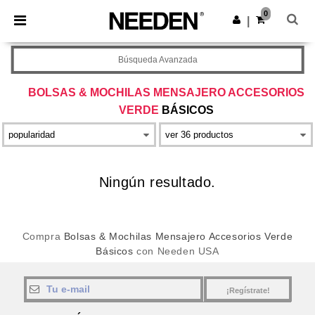
×
App de Needen
0
Descargar app
|
¡Mejores precios en app!
Búsqueda Avanzada
BOLSAS & MOCHILAS MENSAJERO ACCESORIOS
VERDE
BÁSICOS
Ningún resultado.
Compra
Bolsas & Mochilas Mensajero Accesorios Verde
Básicos
con Needen USA
¡Regístrate!