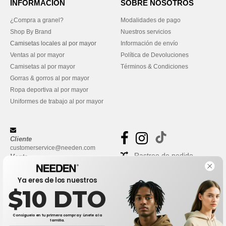
INFORMACIÓN
SOBRE NOSOTROS
¿Compra a granel?
Modalidades de pago
Shop By Brand
Nuestros servicios
Camisetas locales al por mayor
Información de envío
Ventas al por mayor
Política de Devoluciones
Camisetas al por mayor
Términos & Condiciones
Gorras & gorros al por mayor
Ropa deportiva al por mayor
Uniformes de trabajo al por mayor
Cliente
customerservice@needen.com
Rastreo de pedido
Venta
sales@needen.com
Preguntas frecuentes
Ya eres de los nuestros
$10 DTO
Consíguelo en tu primera compra y únete a la
familia.