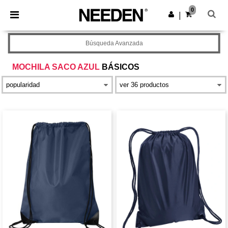
×
App de Needen
0
Descargar app
|
¡Mejores precios en app!
Búsqueda Avanzada
MOCHILA SACO AZUL
BÁSICOS