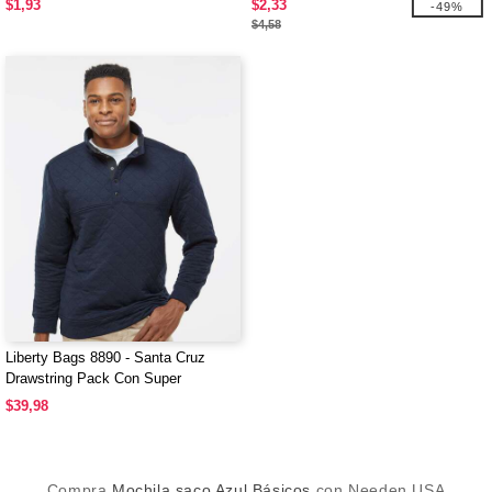
$1,93
$2,33
-49%
$4,58
Liberty Bags 8890 - Santa Cruz
Drawstring Pack Con Super
DUROcord
$39,98
Compra
Mochila saco Azul Básicos
con Needen USA