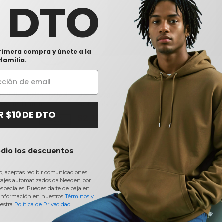
0 DTO
rimera compra y únete a la
familia.
gs 8882 - Bolsa ajustable
Liberty Bags OAD0101 - Bolsa
Liberty Bag
nes con Durocord
económica deportiva
deportivo e
R $10 DE DTO
$2,11
$2,11
-49%
-40%
$3,50
$3,50
odio los descuentos
io, aceptas recibir comunicaciones
sajes automatizados de Needen por
 especiales. Puedes darte de baja en
información en nuestros
Términos y
estra
Política de Privacidad
.