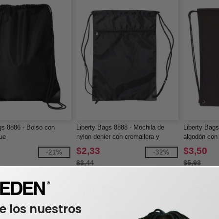
gs 8886 - Bolso con
Liberty Bags 8888 - Mochila de
Liberty Bags
ue
nylon denier con cremallera y
algodón con
cordón
$2,33
$3,50
-21%
-32%
$3,44
$5,98
e los nuestros