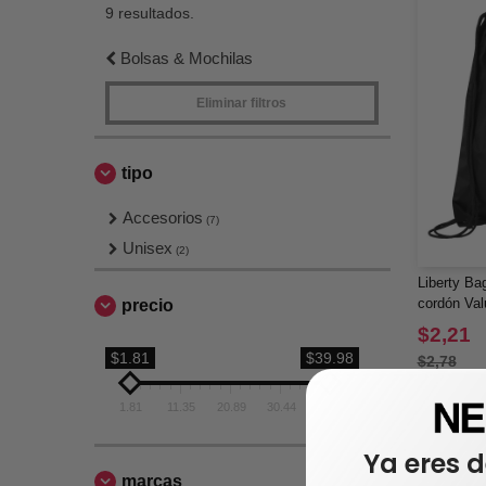
9 resultados.
Bolsas & Mochilas
Eliminar filtros
tipo
Accesorios
(7)
Unisex
(2)
Liberty Ba
cordón Val
precio
$2,21
$1.81
$39.98
$2,78
1.81
11.35
20.89
30.44
39.98
Ya eres d
marcas