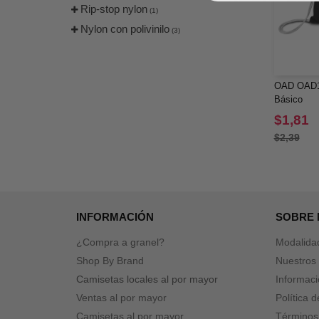
Rip-stop nylon
(1)
Nylon con polivinilo
(3)
OAD OAD10
Básico
$1,81
$2,39
INFORMACIÓN
SOBRE
¿Compra a granel?
Modalida
Shop By Brand
Nuestros 
Camisetas locales al por mayor
Informaci
Ventas al por mayor
Política 
Camisetas al por mayor
Términos