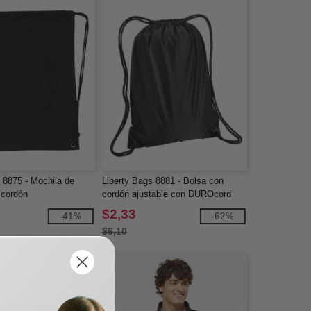
 8875 - Mochila de
Liberty Bags 8881 - Bolsa con
 cordón
cordón ajustable con DUROcord
$2,33
-41%
-62%
$6,10