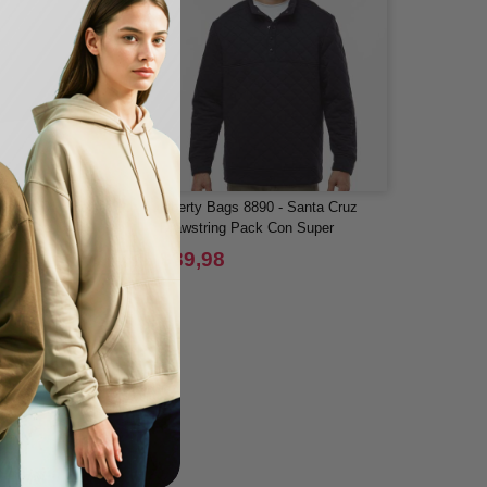
s OAD101 - Bolso
Liberty Bags 8890 - Santa Cruz
conómico OAD
Drawstring Pack Con Super
DUROcord
$39,98
-40%