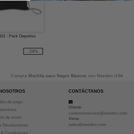
1 - Pack Deportivo
-24%
Compra
Mochila saco Negro Básicos
con Needen USA
 NOSOTROS
CONTÁCTANOS
des de pago
Cliente
servicios
customerservice@needen.com
ón de envío
Venta
sales@needen.com
de Devoluciones
 & Condiciones