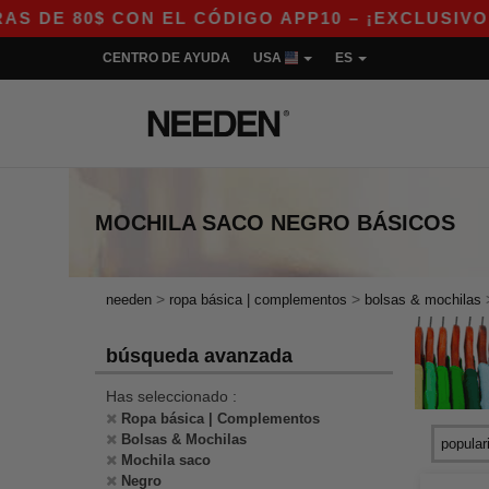
 80$ CON EL CÓDIGO APP10 – ¡EXCLUSIVO EN 
CENTRO DE AYUDA
USA
ES
MOCHILA SACO NEGRO
BÁSICOS
>
>
needen
ropa básica | complementos
bolsas & mochilas
búsqueda avanzada
Has seleccionado :
Ropa básica | Complementos
Bolsas & Mochilas
Mochila saco
Negro