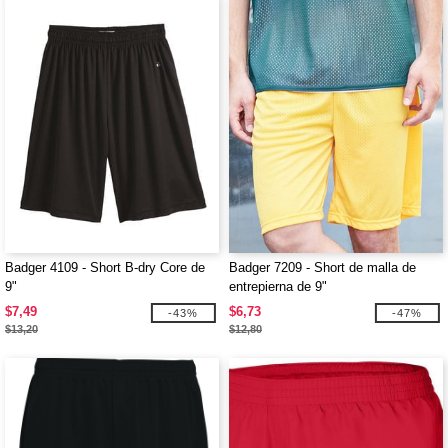
Badger 4109 - Short B-dry Core de
Badger 7209 - Short de malla de
9"
entrepierna de 9"
$7,49
$6,73
-43%
-47%
$13,20
$12,80