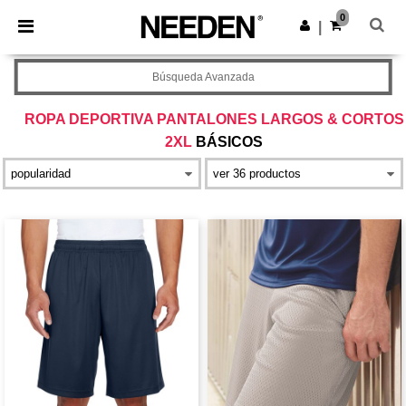
×
App de Needen
0
Descargar app
|
¡Mejores precios en app!
Búsqueda Avanzada
ROPA DEPORTIVA PANTALONES LARGOS & CORTOS
2XL
BÁSICOS