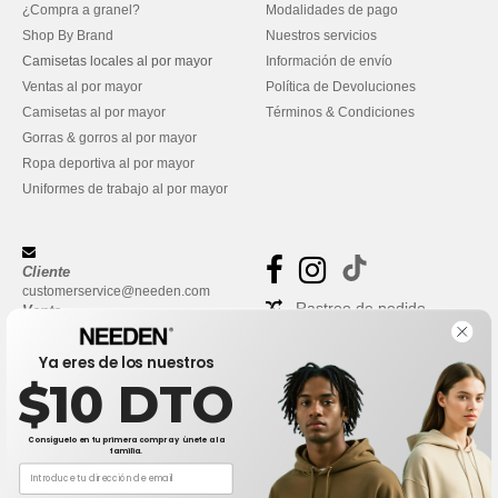
¿Compra a granel?
Modalidades de pago
Shop By Brand
Nuestros servicios
Camisetas locales al por mayor
Información de envío
Ventas al por mayor
Política de Devoluciones
Camisetas al por mayor
Términos & Condiciones
Gorras & gorros al por mayor
Ropa deportiva al por mayor
Uniformes de trabajo al por mayor
Cliente
customerservice@needen.com
Rastreo de pedido
Venta
sales@needen.com
Preguntas frecuentes
Ya eres de los nuestros
$10 DTO
Consíguelo en tu primera compra y únete a la
familia.