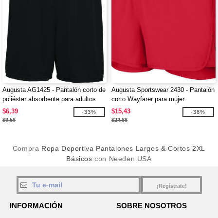
Augusta AG1425 - Pantalón corto de
Augusta Sportswear 2430 - Pantalón
poliéster absorbente para adultos
corto Wayfarer para mujer
$6,39
$15,43
-33%
-38%
$9,56
$24,88
Compra
Ropa Deportiva Pantalones Largos & Cortos 2XL
Básicos
con Needen USA
¡Regístrate!
INFORMACIÓN
SOBRE NOSOTROS