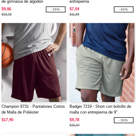
de gimnasia de algodón
entrepierna
$9,86
$7,04
-39%
-40%
$16,18
$11,68
Champion 8731 - Pantalones Cortos
Badger 7219 - Short con bolsillo de
de Malla de Poliéster
malla con entrepierna de 9"
$17,90
$9,78
-36%
$15,34