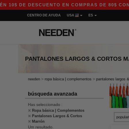
10$ DE DESCUENTO EN COMPRAS DE 80$ CON EL 
CENTRO DE AYUDA
USA
ES
PANTALONES LARGOS & CORTOS 
>
>
needen
ropa básica | complementos
pantalones largos &
búsqueda avanzada
Has seleccionado :
Ropa básica | Complementos
Pantalones Largos & Cortos
Marrón
Um resultado.