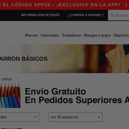
CÓDIGO APP10 – ¡EXCLUSIVO EN LA APP!
|
¡N
INFORMACIÓN DE ENVÍO
¿COMPRA A GRANEL?
Marcas
Camisetas
Sudaderas
Mangas Largas
Deportiv
MARRÓN
BÁSICOS
 cortos