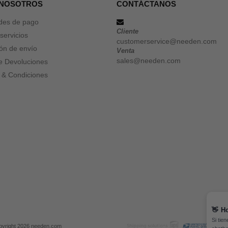
 NOSOTROS
CONTÁCTANOS
des de pago
Cliente
servicios
customerservice@needen.com
ón de envío
Venta
sales@needen.com
de Devoluciones
 & Condiciones
👋
Ho
Si tie
yright 2026 needen.com