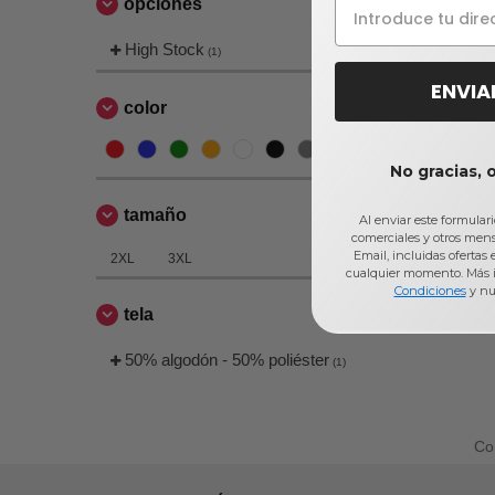
opciones
High Stock
(1)
ENVIA
color
No gracias, 
tamaño
Al enviar este formular
comerciales y otros men
Email, incluidas ofertas
2XL
3XL
cualquier momento. Más 
Condiciones
y nu
tela
50% algodón - 50% poliéster
(1)
C