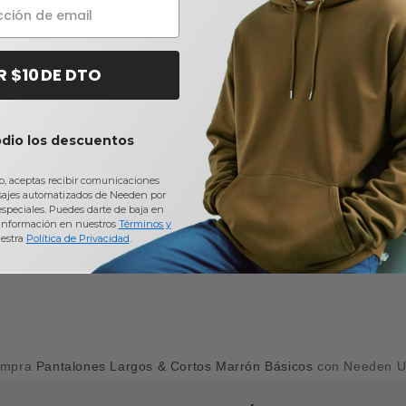
R $10 DE DTO
odio los descuentos
io, aceptas recibir comunicaciones
sajes automatizados de Needen por
 especiales. Puedes darte de baja en
información en nuestros
Términos y
estra
Política de Privacidad
.
ompra
Pantalones Largos & Cortos Marrón Básicos
con Needen 