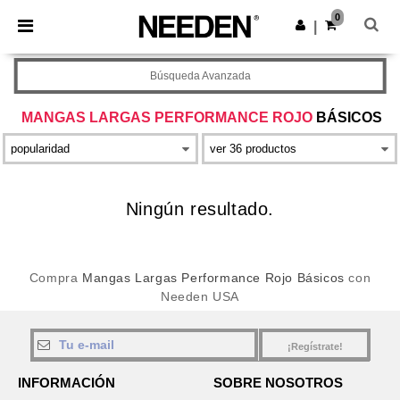
×
App de Needen
0
Descargar app
|
¡Mejores precios en app!
Búsqueda Avanzada
MANGAS LARGAS PERFORMANCE ROJO
BÁSICOS
Ningún resultado.
Compra
Mangas Largas Performance Rojo Básicos
con
Needen USA
¡Regístrate!
INFORMACIÓN
SOBRE NOSOTROS