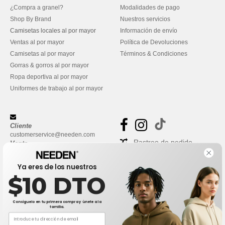
¿Compra a granel?
Modalidades de pago
Shop By Brand
Nuestros servicios
Camisetas locales al por mayor
Información de envío
Ventas al por mayor
Política de Devoluciones
Camisetas al por mayor
Términos & Condiciones
Gorras & gorros al por mayor
Ropa deportiva al por mayor
Uniformes de trabajo al por mayor
Cliente
customerservice@needen.com
Rastreo de pedido
Venta
sales@needen.com
Preguntas frecuentes
Ya eres de los nuestros
$10 DTO
Consíguelo en tu primera compra y únete a la
familia.