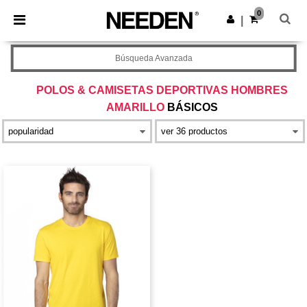
×
App de Needen
0
Descargar app
|
¡Mejores precios en app!
Búsqueda Avanzada
POLOS & CAMISETAS DEPORTIVAS HOMBRES
AMARILLO
BÁSICOS