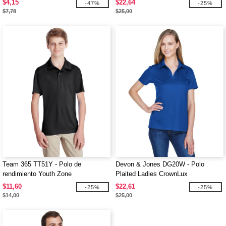
$4,15
$22,64
-47%
-25%
$7,78
$25,00
Team 365 TT51Y - Polo de
Devon & Jones DG20W - Polo
rendimiento Youth Zone
Plaited Ladies CrownLux
Performance
$11,60
$22,61
-25%
-25%
$14,00
$25,00