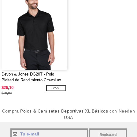
Devon & Jones DG20T - Polo
Plaited de Rendimiento CrownLux
para Hombre Alto
$26,10
-25%
$29,00
Compra
Polos & Camisetas Deportivas XL Básicos
con Needen
USA
¡Regístrate!