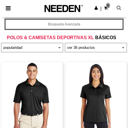
×
App de Needen
0
Descargar app
|
¡Mejores precios en app!
Búsqueda Avanzada
POLOS & CAMISETAS DEPORTIVAS XL
BÁSICOS