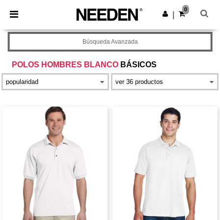
×
App de Needen
0
Descargar app
|
¡Mejores precios en app!
Búsqueda Avanzada
POLOS HOMBRES BLANCO
BÁSICOS