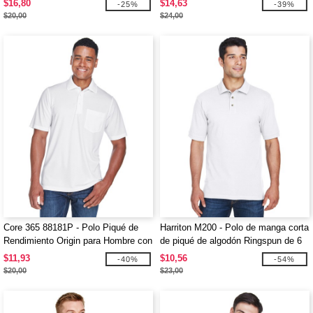
$16,80
$14,63
-25%
-39%
$20,00
$24,00
Core 365 88181P - Polo Piqué de
Harriton M200 - Polo de manga corta
Rendimiento Origin para Hombre con
de piqué de algodón Ringspun de 6
Bolsillo
oz.
$11,93
$10,56
-40%
-54%
$20,00
$23,00