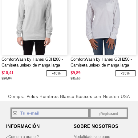
ComfortWash by Hanes GDH200 -
ComfortWash by Hanes GDH250 -
Camiseta unisex de manga larga
Camiseta unisex de manga larga
teñida en prenda
teñida con bolsillo
$10,41
$9,89
-48%
-35%
$20,04
$11,10
Compra
Polos Hombres Blanco Básicos
con Needen USA
¡Regístrate!
INFORMACIÓN
SOBRE NOSOTROS
¿Compra a granel?
Modalidades de pago