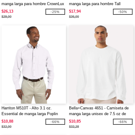
manga larga para hombre CrownLux
manga larga para hombre Tall
Performance Plaited
CrownLux Performance Plaited
$26,13
$17,94
-25%
-50%
$29,00
$36,00
Harriton M510T - Alto 3.1 oz.
Bella+Canvas 4651 - Camiseta de
Essential de manga larga Poplin
manga larga unisex de 7.5 oz de
peso pesado
$10,88
$10,85
-66%
-66%
$32,00
$32,28