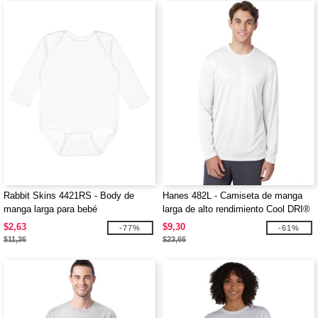
Rabbit Skins 4421RS - Body de
Hanes 482L - Camiseta de manga
manga larga para bebé
larga de alto rendimiento Cool DRI®
con FreshIQ para adulto
$2,63
$9,30
-77%
-61%
$11,36
$23,66