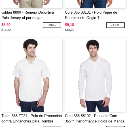
Gildan 8800 - Remera Deportiva
Core 365 88181 - Polo Piqué de
Polo Jersey al por mayor
Rendimiento Origin Tm
$8,50
$9,18
-36%
-49%
$13,22
$18,00
Team 365 TT21 - Polo de Protección
Core 365 88192 - Pinnacle Core
contra Enganches para Hombre
365™ Performance Polos de Manga
Larga Piqué