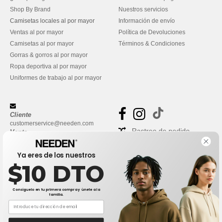
Shop By Brand
Nuestros servicios
Camisetas locales al por mayor
Información de envío
Ventas al por mayor
Política de Devoluciones
Camisetas al por mayor
Términos & Condiciones
Gorras & gorros al por mayor
Ropa deportiva al por mayor
Uniformes de trabajo al por mayor
Cliente
customerservice@needen.com
Rastreo de pedido
Venta
sales@needen.com
Preguntas frecuentes
Ya eres de los nuestros
$10 DTO
Consíguelo en tu primera compra y únete a la
familia.