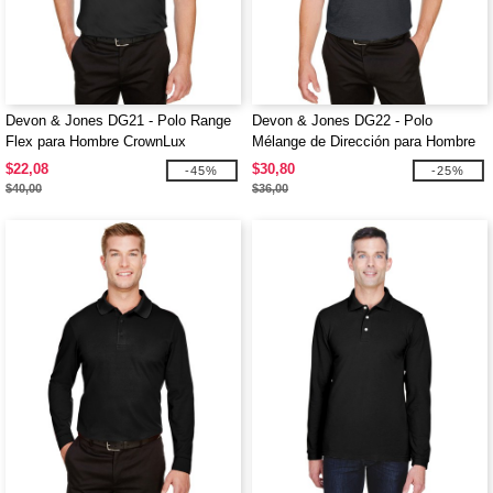
Devon & Jones DG21 - Polo Range
Devon & Jones DG22 - Polo
Flex para Hombre CrownLux
Mélange de Dirección para Hombre
Performance
CrownLux Performance
$22,08
$30,80
-45%
-25%
$40,00
$36,00