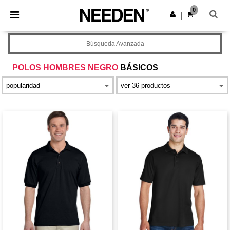
×
App de Needen
0
Descargar app
|
¡Mejores precios en app!
Búsqueda Avanzada
POLOS HOMBRES NEGRO
BÁSICOS