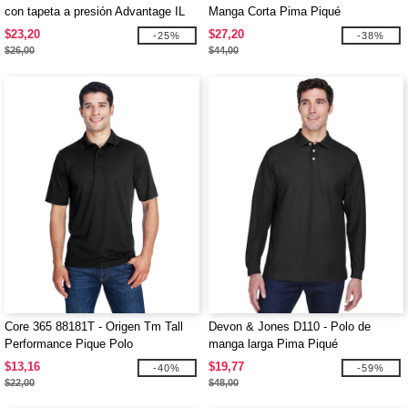
con tapeta a presión Advantage IL
Manga Corta Pima Piqué
$23,20
$27,20
-25%
-38%
$26,00
$44,00
Core 365 88181T - Origen Tm Tall
Devon & Jones D110 - Polo de
Performance Pique Polo
manga larga Pima Piqué
$13,16
$19,77
-40%
-59%
$22,00
$48,00