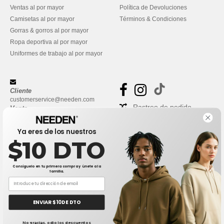
Ventas al por mayor
Política de Devoluciones
Camisetas al por mayor
Términos & Condiciones
Gorras & gorros al por mayor
Ropa deportiva al por mayor
Uniformes de trabajo al por mayor
Cliente
customerservice@needen.com
Rastreo de pedido
Venta
sales@needen.com
Preguntas frecuentes
Ya eres de los nuestros
$10 DTO
Consíguelo en tu primera compra y únete a la
familia.
ENVIAR $10 DE DTO
👋
Hola
No gracias, odio los descuentos