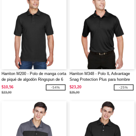
Harriton M200 - Polo de manga corta
Harriton M348 - Polo IL Advantage
de piqué de algodón Ringspun de 6
Snag Protection Plus para hombre
oz.
$10,56
$23,20
-54%
-25%
$23,00
$25,00