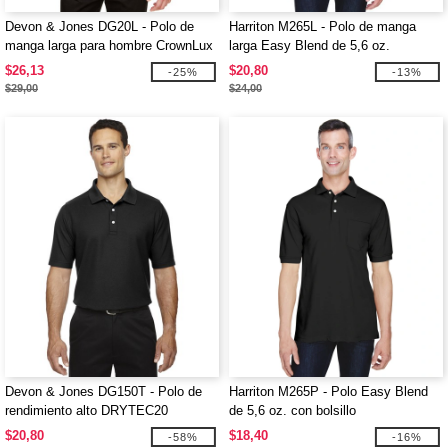
Devon & Jones DG20L - Polo de
Harriton M265L - Polo de manga
manga larga para hombre CrownLux
larga Easy Blend de 5,6 oz.
Performance Plaited
$26,13
$20,80
-25%
-13%
$29,00
$24,00
Devon & Jones DG150T - Polo de
Harriton M265P - Polo Easy Blend
rendimiento alto DRYTEC20
de 5,6 oz. con bolsillo
$20,80
$18,40
-58%
-16%