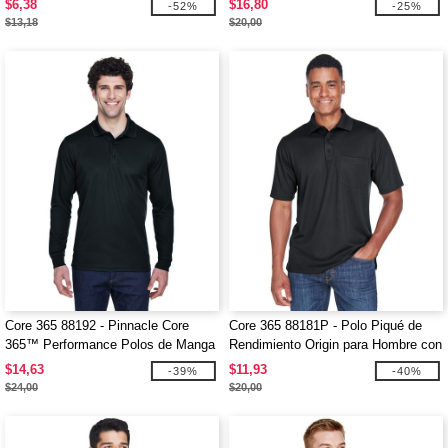
$6,38
$16,80
-52%
-25%
$13,18
$20,00
Core 365 88192 - Pinnacle Core
Core 365 88181P - Polo Piqué de
365™ Performance Polos de Manga
Rendimiento Origin para Hombre con
Larga Piqué
Bolsillo
$14,63
$11,93
-39%
-40%
$24,00
$20,00