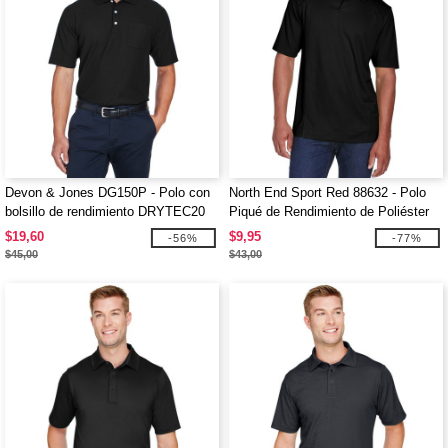
Devon & Jones DG150P - Polo con
North End Sport Red 88632 - Polo
bolsillo de rendimiento DRYTEC20
Piqué de Rendimiento de Poliéster
Reciclado
$19,60
$9,95
-56%
-77%
$45,00
$43,00