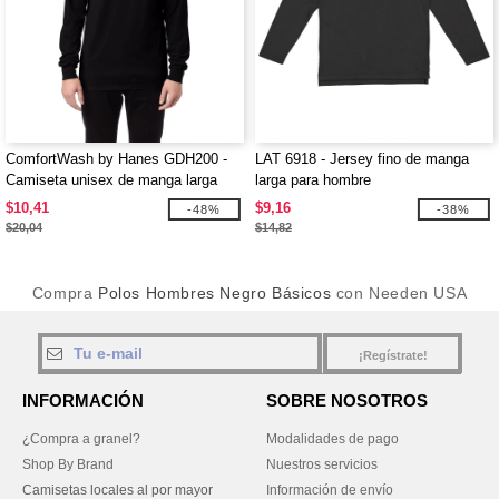
ComfortWash by Hanes GDH200 -
LAT 6918 - Jersey fino de manga
Camiseta unisex de manga larga
larga para hombre
teñida en prenda
$10,41
$9,16
-48%
-38%
$20,04
$14,82
Compra
Polos Hombres Negro Básicos
con Needen USA
¡Regístrate!
INFORMACIÓN
SOBRE NOSOTROS
¿Compra a granel?
Modalidades de pago
Shop By Brand
Nuestros servicios
Camisetas locales al por mayor
Información de envío