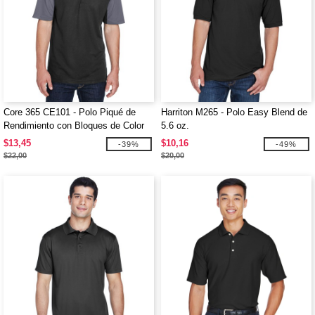
Core 365 CE101 - Polo Piqué de
Harriton M265 - Polo Easy Blend de
Rendimiento con Bloques de Color
5.6 oz.
para Hombre
$13,45
$10,16
-39%
-49%
$22,00
$20,00