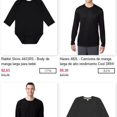
Rabbit Skins 4421RS - Body de
Hanes 482L - Camiseta de manga
manga larga para bebé
larga de alto rendimiento Cool DRI®
con FreshIQ para adulto
$2,63
$9,30
-77%
-61%
$11,36
$23,66