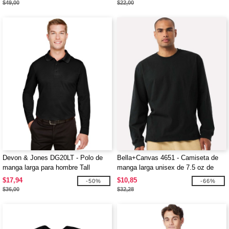
$49,00
$22,00
Devon & Jones DG20LT - Polo de
Bella+Canvas 4651 - Camiseta de
manga larga para hombre Tall
manga larga unisex de 7.5 oz de
CrownLux Performance Plaited
peso pesado
$17,94
$10,85
-50%
-66%
$36,00
$32,28