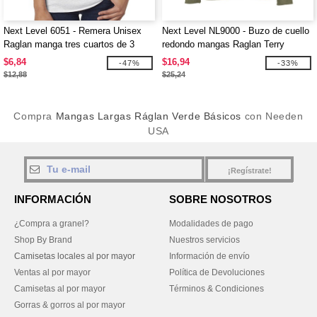
Next Level 6051 - Remera Unisex
Next Level NL9000 - Buzo de cuello
Raglan manga tres cuartos de 3
redondo mangas Raglan Terry
telas
Unisex
$6,84
$16,94
-47%
-33%
$12,88
$25,24
Compra
Mangas Largas Ráglan Verde Básicos
con Needen
USA
¡Regístrate!
INFORMACIÓN
SOBRE NOSOTROS
¿Compra a granel?
Modalidades de pago
Shop By Brand
Nuestros servicios
Camisetas locales al por mayor
Información de envío
Ventas al por mayor
Política de Devoluciones
Camisetas al por mayor
Términos & Condiciones
Gorras & gorros al por mayor