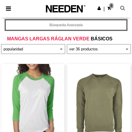
×
App de Needen
0
Descargar app
|
¡Mejores precios en app!
Búsqueda Avanzada
MANGAS LARGAS RÁGLAN VERDE
BÁSICOS