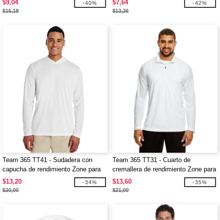
$9,04
$7,64
-40%
-42%
$15,18
$13,26
Team 365 TT41 - Sudadera con
Team 365 TT31 - Cuarto de
capucha de rendimiento Zone para
cremallera de rendimiento Zone para
hombre
hombre
$13,20
$13,60
-34%
-35%
$20,00
$21,00