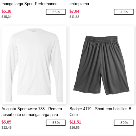
manga larga Sport Performance
entrepierna
$5,38
$7,04
-65%
-40%
$15,34
$11,68
Augusta Sportswear 788 - Remera
Badger 4119 - Short con bolsillos B -
absorbente de manga larga para
Core
adultos
$5,85
$11,51
-53%
-30%
$12,48
$16,56