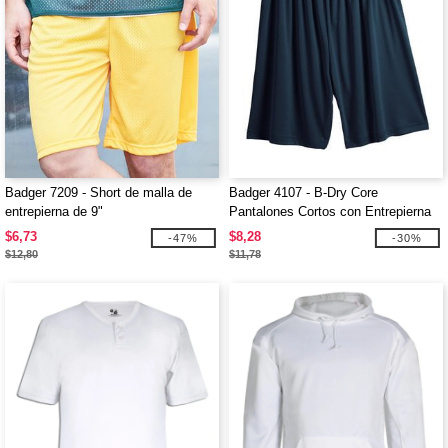
Badger 7209 - Short de malla de
Badger 4107 - B-Dry Core
entrepierna de 9"
Pantalones Cortos con Entrepierna
de 7''
$6,73
$8,28
-47%
-30%
$12,80
$11,78