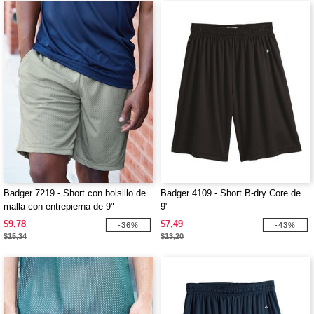
Badger 7219 - Short con bolsillo de
Badger 4109 - Short B-dry Core de
malla con entrepierna de 9"
9"
$9,78
$7,49
-36%
-43%
$15,34
$13,20