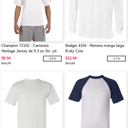
Champion T2102 - Camiseta
Badger 4104 - Remera manga larga
Heritage Jersey de 9.3 oz./lin. yd.
B-dry Core
$8,94
$12,44
-39%
-27%
$14,70
$17,03