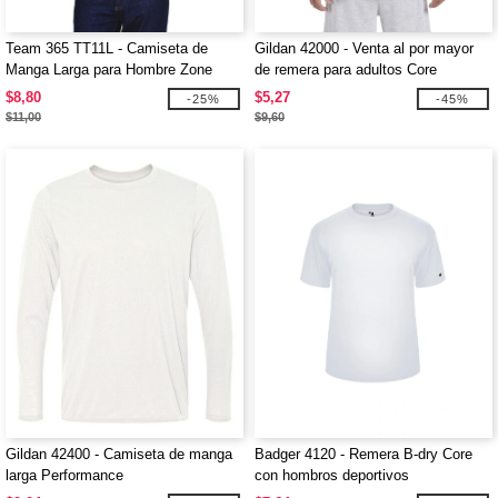
Team 365 TT11L - Camiseta de
Gildan 42000 - Venta al por mayor
Manga Larga para Hombre Zone
de remera para adultos Core
Performance
Performance de manga corta
$8,80
$5,27
-25%
-45%
$11,00
$9,60
Gildan 42400 - Camiseta de manga
Badger 4120 - Remera B-dry Core
larga Performance
con hombros deportivos