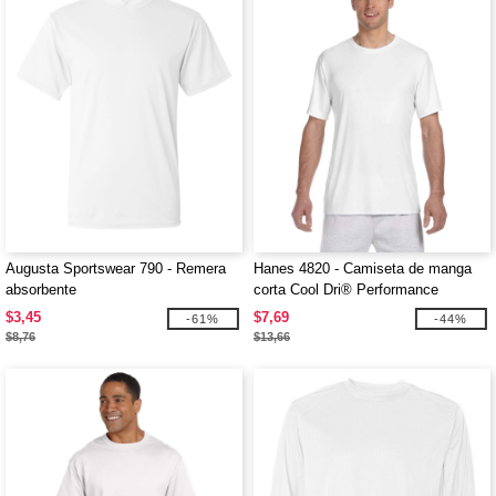
Augusta Sportswear 790 - Remera
Hanes 4820 - Camiseta de manga
absorbente
corta Cool Dri® Performance
$3,45
$7,69
-61%
-44%
$8,76
$13,66