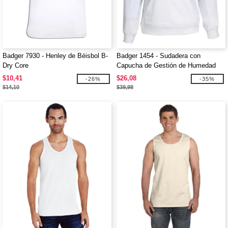
Badger 7930 - Henley de Béisbol B-
Badger 1454 - Sudadera con
Dry Core
Capucha de Gestión de Humedad
BT5
$10,41
$26,08
-26%
-35%
$14,10
$39,98