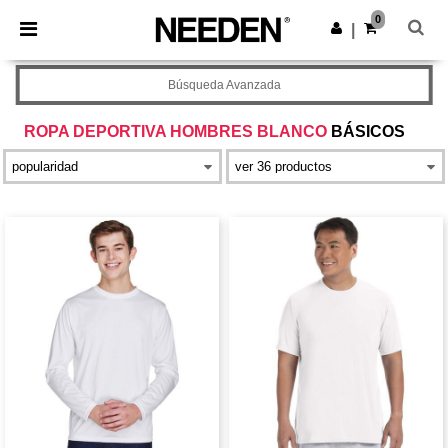
×
App de Needen
0
Descargar app
|
¡Mejores precios en app!
Búsqueda Avanzada
ROPA DEPORTIVA HOMBRES BLANCO
BÁSICOS