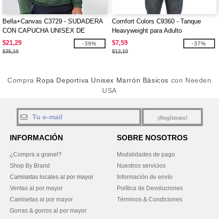
Bella+Canvas C3729 - SUDADERA
Comfort Colors C9360 - Tanque
CON CAPUCHA UNISEX DE
Heavyweight para Adulto
FORRO POLAR ESPONJOSO DTM
$21,29
$7,59
-39%
-37%
$35,10
$12,10
Compra
Ropa Deportiva Unisex Marrón Básicos
con Needen
USA
¡Regístrate!
INFORMACIÓN
SOBRE NOSOTROS
¿Compra a granel?
Modalidades de pago
Shop By Brand
Nuestros servicios
Camisetas locales al por mayor
Información de envío
Ventas al por mayor
Política de Devoluciones
Camisetas al por mayor
Términos & Condiciones
Gorras & gorros al por mayor