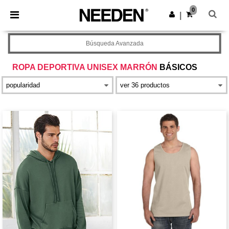
×
App de Needen
0
Descargar app
|
¡Mejores precios en app!
Búsqueda Avanzada
ROPA DEPORTIVA UNISEX MARRÓN
BÁSICOS