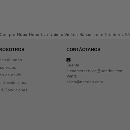
Compra
Ropa Deportiva Unisex Violeta Básicos
con Needen US
 NOSOTROS
CONTÁCTANOS
des de pago
Cliente
servicios
customerservice@needen.com
ón de envío
Venta
sales@needen.com
de Devoluciones
 & Condiciones