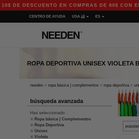
DE DESCUENTO EN COMPRAS DE 80$ CON EL CÓD
CENTRO DE AYUDA
USA
ES
ROPA DEPORTIVA UNISEX VIOLETA
>
>
>
needen
ropa básica | complementos
ropa deportiva
un
búsqueda avanzada
Has seleccionado :
Ropa básica | Complementos
Ropa Deportiva
Unisex
Violeta