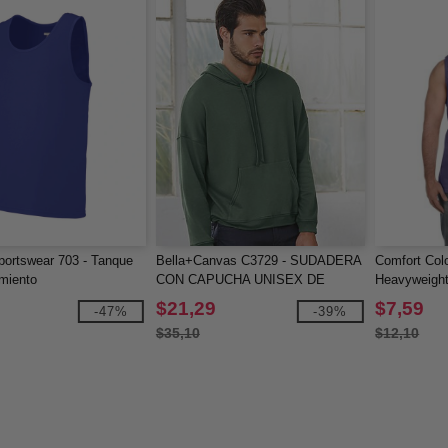
ortswear 703 - Tanque
Bella+Canvas C3729 - SUDADERA
Comfort Col
miento
CON CAPUCHA UNISEX DE
Heavyweight
FORRO POLAR ESPONJOSO
$21,29
$7,59
-47%
-39%
DTM
$35,10
$12,10