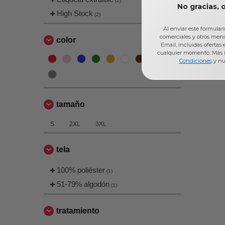
(2)
No gracias, 
High Stock
(2)
Al enviar este formular
comerciales y otros men
color
Email, incluidas ofertas
cualquier momento. Más 
Condiciones
y nu
tamaño
S
2XL
3XL
tela
100% poliéster
(1)
51-79% algodón
(1)
tratamiento