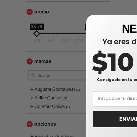
precio
$5.79
$21.29
Ya eres d
5.79
9.66
13.54
17.41
21.29
$1
marcas
Consíguelo en tu p
Augusta Sportswear
(1)
Bella+Canvas
(1)
Comfort Colors
(1)
ENVIA
opciones
Etiqueta extraíble