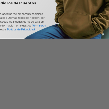
odio los descuentos
io, aceptas recibir comunicaciones
sajes automatizados de Needen por
 especiales. Puedes darte de baja en
información en nuestros
Términos y
estra
Política de Privacidad
.