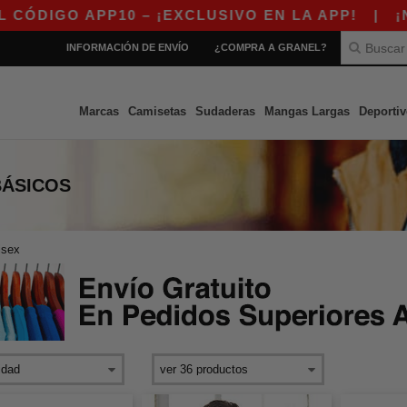
IGO APP10 – ¡EXCLUSIVO EN LA APP!
|
¡NUES
INFORMACIÓN DE ENVÍO
¿COMPRA A GRANEL?
Marcas
Camisetas
Sudaderas
Mangas Largas
Deportiv
BÁSICOS
isex