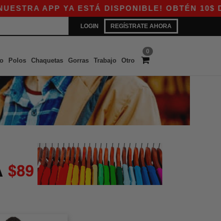
TRA APP YA ESTÁ DISPONIBLE! OBTÉN 10$ DE D
LOGIN
REGÍSTRATE AHORA
0
o
Polos
Chaquetas
Gorras
Trabajo
Otro