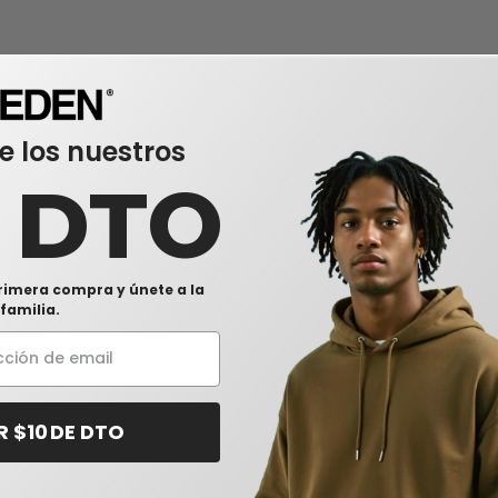
e los nuestros
0 DTO
rimera compra y únete a la
familia.
R $10 DE DTO