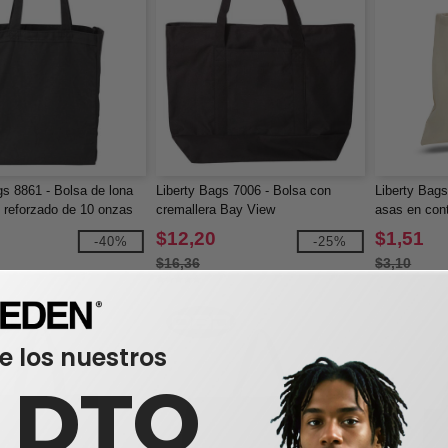
gs 8861 - Bolsa de lona
Liberty Bags 7006 - Bolsa con
Liberty Bag
 reforzado de 10 onzas
cremallera Bay View
asas en con
$12,20
$1,51
-40%
-25%
$16,36
$3,10
e los nuestros
0 DTO