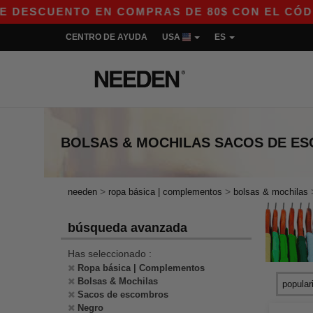
SCUENTO EN COMPRAS DE 80$ CON EL CÓDIGO AP
CENTRO DE AYUDA
USA
ES
BOLSAS & MOCHILAS SACOS DE E
>
>
needen
ropa básica | complementos
bolsas & mochilas
búsqueda avanzada
Has seleccionado :
Ropa básica | Complementos
Bolsas & Mochilas
Sacos de escombros
Negro