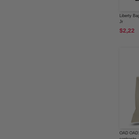
Liberty Ba
Jr
$2,22
OAD OAD10
contraste