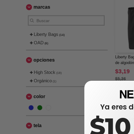
marcas
Liberty Bags
(14)
OAD
(6)
Liberty Ba
opciones
de algodón
$3,19
High Stock
(18)
$5,36
Orgánico
(1)
color
Ya eres d
$1
tela