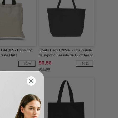
s OAD105 - Bolso con
Liberty Bags LB8507 - Tote grande
traste OAD
de algodón Seaside de 12 oz teñido
en pigmento
$6,56
-51%
-40%
$11,00