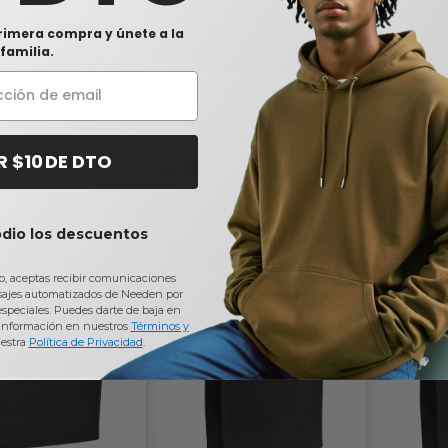
rimera compra y únete a la
familia.
gs OAD106 - Bolsa
Liberty Bags OAD108 - Bolso OAD
Liberty Bags
 12 oz con fuelle
Jumbo 12 onzas con fuelle
compra clási
R $10 DE DTO
$2,93
$2,60
-32%
-53%
$6,20
odio los descuentos
io, aceptas recibir comunicaciones
sajes automatizados de Needen por
 especiales. Puedes darte de baja en
información en nuestros
Términos y
estra
Política de Privacidad
.