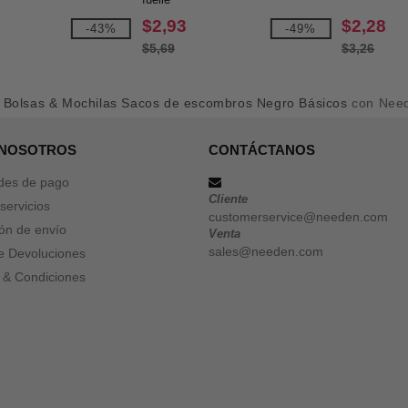
$2,93
$2,28
-43%
-49%
$5,69
$3,26
a
Bolsas & Mochilas Sacos de escombros Negro Básicos
con Nee
 NOSOTROS
CONTÁCTANOS
des de pago
Cliente
servicios
customerservice@needen.com
ón de envío
Venta
sales@needen.com
de Devoluciones
 & Condiciones