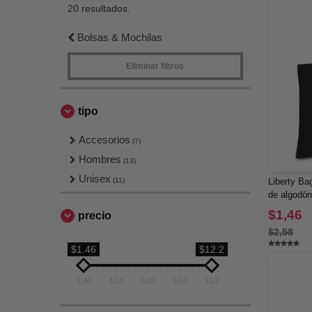
20 resultados.
Bolsas & Mochilas
Eliminar filtros
tipo
Accesorios
(7)
Hombres
(13)
Unisex
(11)
Liberty Ba
de algodó
$1,46
precio
$2,58
$1.46
$12.2
1.46
4.14
6.83
9.51
12.2