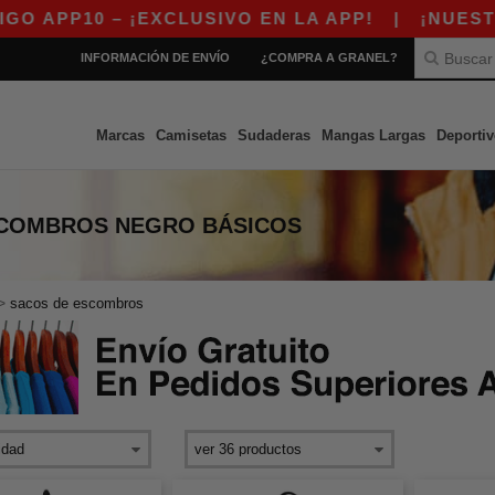
P10 – ¡EXCLUSIVO EN LA APP!
|
¡NUESTRA AP
INFORMACIÓN DE ENVÍO
¿COMPRA A GRANEL?
Marcas
Camisetas
Sudaderas
Mangas Largas
Deportiv
SCOMBROS NEGRO
BÁSICOS
>
sacos de escombros