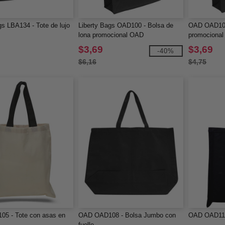
gs LBA134 - Tote de lujo
Liberty Bags OAD100 - Bolsa de
OAD OAD100
lona promocional OAD
promocional
$3,69
$3,69
-40%
$6,16
$4,75
5 - Tote con asas en
OAD OAD108 - Bolsa Jumbo con
OAD OAD113
fuelle