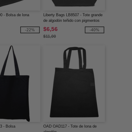
 - Bolsa de lona
Liberty Bags LB8507 - Tote grande
de algodón teñido con pigmentos
Seaside
$6,56
-22%
-40%
$11,00
 - Bolsa
OAD OAD117 - Tote de lona de
algodón