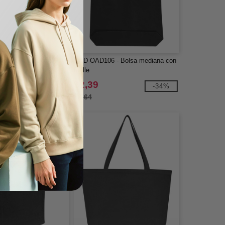
 3000 - Bolsa de la
OAD OAD106 - Bolsa mediana con
ca no tejida
fuelle
$2,39
-34%
$3,64