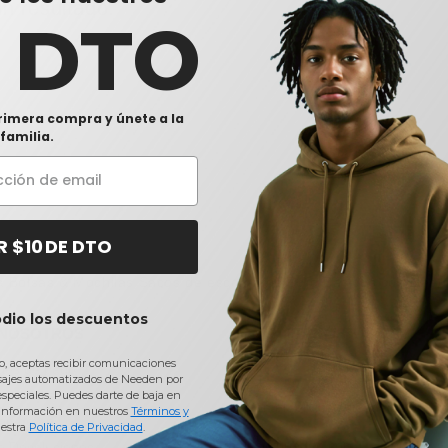
n resultado.
0 DTO
rimera compra y únete a la
familia.
R $10 DE DTO
a
Bolsas & Mochilas Sacos de escombros Rojo Básicos
con Need
odio los descuentos
 NOSOTROS
CONTÁCTANOS
io, aceptas recibir comunicaciones
des de pago
sajes automatizados de Needen por
Cliente
servicios
 especiales. Puedes darte de baja en
customerservice@needen.com
información en nuestros
Términos y
ón de envío
Venta
estra
Política de Privacidad
.
sales@needen.com
de Devoluciones