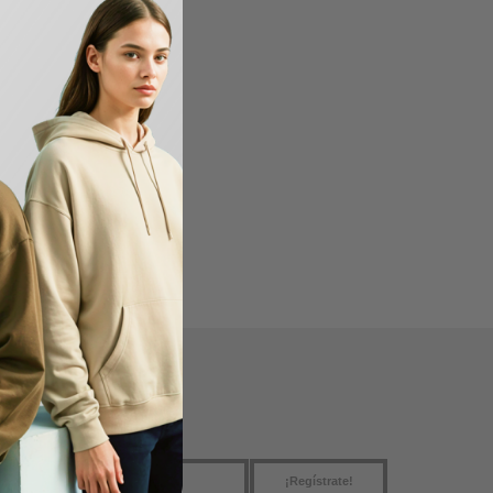
en USA
SÍGUENOS
¡Regístrate!