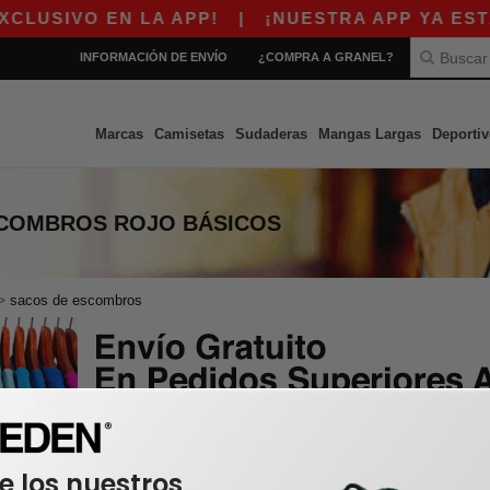
LUSIVO EN LA APP!
|
¡NUESTRA APP YA ESTÁ 
INFORMACIÓN DE ENVÍO
¿COMPRA A GRANEL?
Marcas
Camisetas
Sudaderas
Mangas Largas
Deportiv
SCOMBROS ROJO
BÁSICOS
>
sacos de escombros
e los nuestros