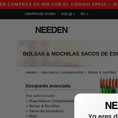
COMPRAS DE 80$ CON EL CÓDIGO APP10 – ¡EXC
CENTRO DE AYUDA
USA
ES
BOLSAS & MOCHILAS SACOS DE E
>
>
needen
ropa básica | complementos
bolsas & mochilas
búsqueda avanzada
Has seleccionado :
Ropa básica | Complementos
Bolsas & Mochilas
Sacos de escombros
Ya eres d
Rojo