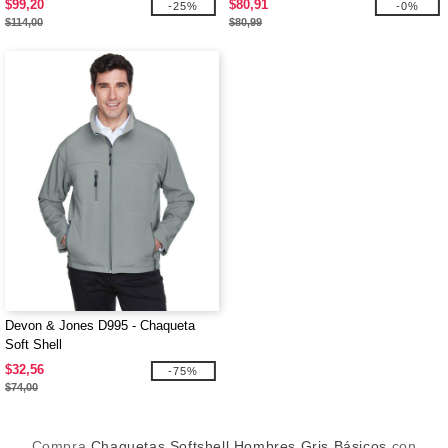
$99,20
$80,91
-25%
-0%
$114,00
$80,99
Devon & Jones D995 - Chaqueta
Soft Shell
$32,56
-75%
$74,00
Compra
Chaquetas Softshell Hombres Gris Básicos
con