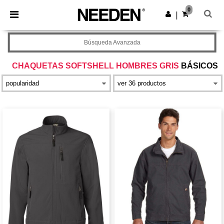
×
App de Needen
0
Descargar app
|
¡Mejores precios en app!
Búsqueda Avanzada
CHAQUETAS SOFTSHELL HOMBRES GRIS
BÁSICOS