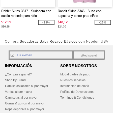
Rabbit Skins 3317 - Sudadera con
Rabbit Skins 3346 - Buzo con
cuello redondo para niño
capucha y cierre para niños
pequeño/juvenil
pequeños
$12,99
$18,12
-23%
-25%
$16,88
$24,30
Compra
Sudaderas Baby Rosado Básicos
con Needen USA
¡Regístrate!
INFORMACIÓN
SOBRE NOSOTROS
¿Compra a granel?
Modalidades de pago
Shop By Brand
Nuestros servicios
Camisetas locales al por mayor
Información de envío
Ventas al por mayor
Política de Devoluciones
Camisetas al por mayor
Términos & Condiciones
Gorras & gorros al por mayor
Ropa deportiva al por mayor