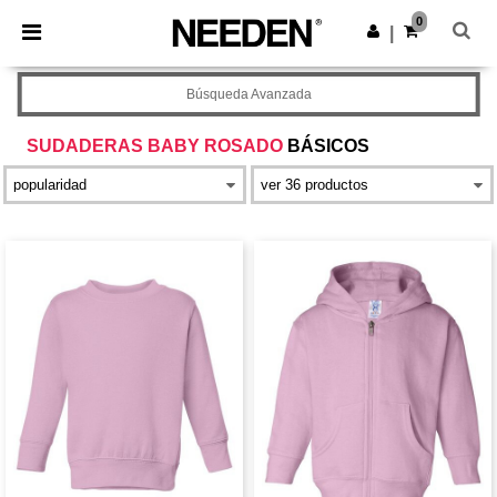
×
App de Needen
0
Descargar app
|
¡Mejores precios en app!
Búsqueda Avanzada
SUDADERAS BABY ROSADO
BÁSICOS