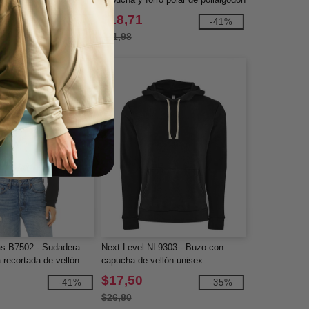
$18,71
-42%
-41%
$31,98
s B7502 - Sudadera
Next Level NL9303 - Buzo con
 recortada de vellón
capucha de vellón unisex
$17,50
-41%
-35%
$26,80