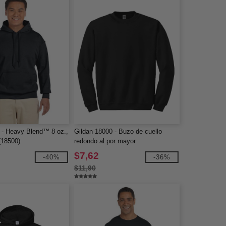
 - Heavy Blend™ 8 oz.,
Gildan 18000 - Buzo de cuello
(18500)
redondo al por mayor
$7,62
-40%
-36%
$11,90