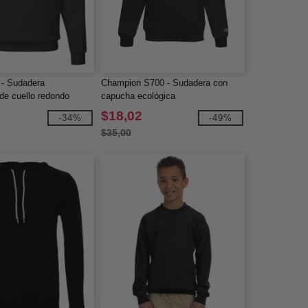
- Sudadera
Champion S700 - Sudadera con
e cuello redondo
capucha ecológica
$18,02
-34%
-49%
$35,00