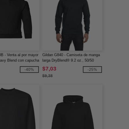
B - Venta al por mayor
Gildan G840 - Camiseta de manga
avy Blend con capucha
larga DryBlend® 9.2 oz., 50/50
$7,03
-40%
-25%
$9,38