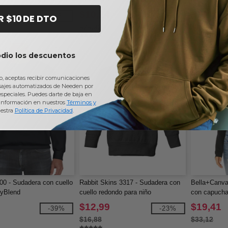
NuBlend
redondo
$10,24
$19,41
-45%
-61%
R $10 DE DTO
$26,32
$33,46
odio los descuentos
io, aceptas recibir comunicaciones
sajes automatizados de Needen por
 especiales. Puedes darte de baja en
información en nuestros
Términos y
estra
Política de Privacidad
.
00 - Sudadera con cuello
Rabbit Skins 3317 - Sudadera con
Bella+Canva
ryBlend
cuello redondo para niño
con capucha
pequeño/juvenil
para damas
$12,99
$19,41
-39%
-23%
$16,88
$33,12