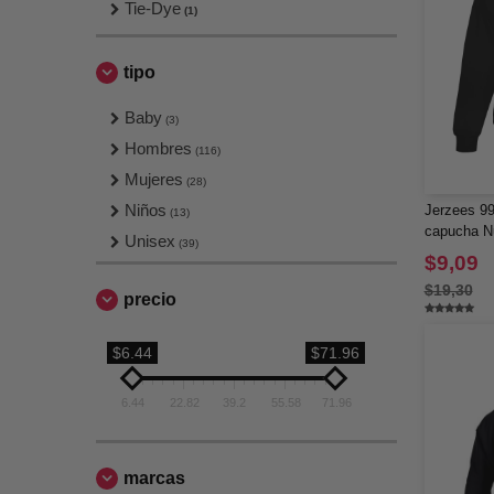
Tie-Dye
(1)
tipo
Baby
(3)
Hombres
(116)
Mujeres
(28)
Niños
Jerzees 9
(13)
capucha N
Unisex
(39)
$9,09
$19,30
precio
$6.44
$71.96
6.44
22.82
39.2
55.58
71.96
marcas