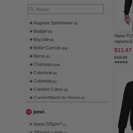
Augusta Sportswear
(3)
Badger
(5)
Hanes P17
Bayside
(5)
capucha E
Bella+Canvas
(14)
$11,47
Berne
(1)
$18,80
Champion
(14)
Colortone
(2)
Columbia
(1)
Comfort Colors
(3)
ComfortWash by Hanes
(2)
Core 365
(3)
peso
Devon & Jones
(15)
FeatherLite
hasta 220g/m²
(1)
(1)
Gildan
290g/m² y más
(11)
(3)