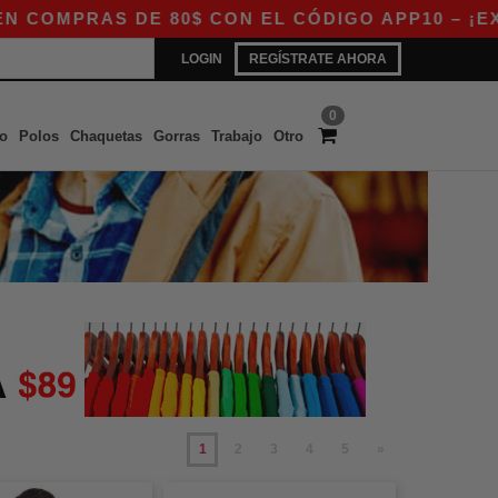
S DE 80$ CON EL CÓDIGO APP10 – ¡EXCLUSIVO 
LOGIN
REGÍSTRATE AHORA
0
o
Polos
Chaquetas
Gorras
Trabajo
Otro
1
2
3
4
5
»