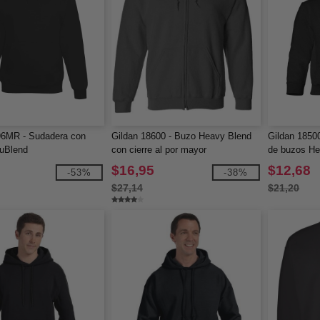
96MR - Sudadera con
Gildan 18600 - Buzo Heavy Blend
Gildan 18500
uBlend
con cierre al por mayor
de buzos He
para niños
$16,95
$12,68
-53%
-38%
$27,14
$21,20