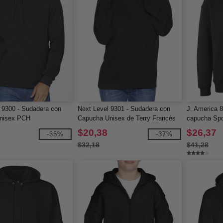
 9300 - Sudadera con
Next Level 9301 - Sudadera con
J. America 
nisex PCH
Capucha Unisex de Terry Francés
capucha Spo
$20,38
$26,37
-35%
-37%
$32,18
$41,28