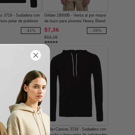
s 3719 - Sudadera con
Gildan 18000B - Venta al por mayor
orro polar de poliéster
de buzo para jóvenes Heavy Blend
con cuello redondo
$7,36
-41%
-39%
$12,16
s 3901 - Sudadera
Bella+Canvas 3719 - Sudadera con
rro polar con cuello
capucha y forro polar de polialgodón