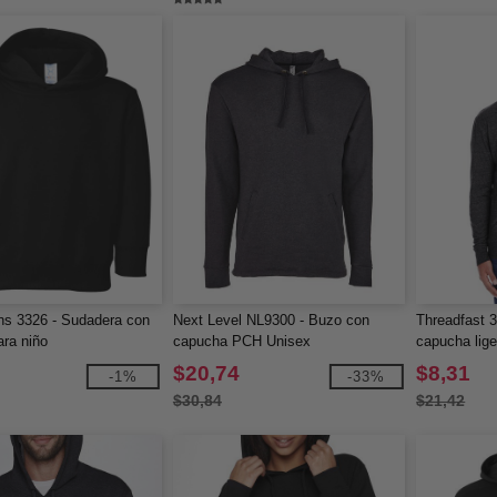
ns 3326 - Sudadera con
Next Level NL9300 - Buzo con
Threadfast 
ra niño
capucha PCH Unisex
capucha lige
completa tri
$20,74
$8,31
-1%
-33%
$30,84
$21,42