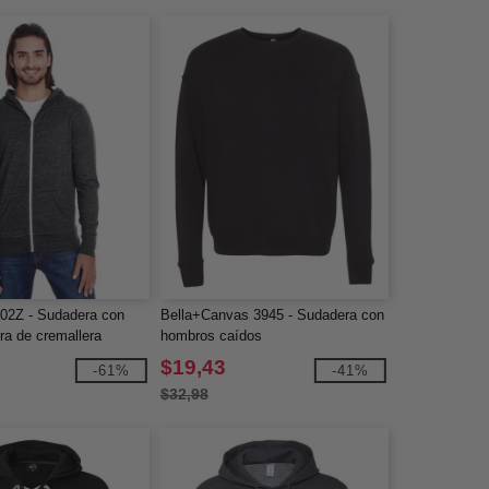
302Z - Sudadera con
Bella+Canvas 3945 - Sudadera con
ra de cremallera
hombros caídos
blend unisex
$19,43
-61%
-41%
$32,98