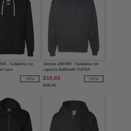
8830 - Sudadera con
Jerzees 4997MR - Sudadera con
rt Lace
capucha NuBlend® SUPER
SWEATS
$10,65
-36%
-64%
$29,46