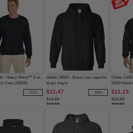
0 - Heavy Blend™ 8 oz.,
Gildan 18500 - Buzos con capucha
Gildan G185
ce Crew (18000)
al por mayor
50/50 Hood 
$11,47
$11,19
-33%
-39%
$18,80
$18,80