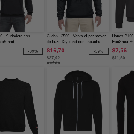
0 - Sudadera con
Gildan 12500 - Venta al por mayor
Hanes P160 
coSmart
de buzo Dryblend con capucha
EcoSmart® d
$16,70
$7,56
-39%
-39%
$27,42
$11,50