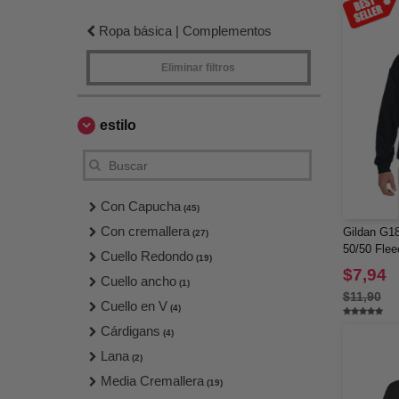
Ropa básica | Complementos
Eliminar filtros
estilo
Con Capucha
(45)
Con cremallera
Gildan G18
(27)
50/50 Flee
Cuello Redondo
(19)
$7,94
Cuello ancho
(1)
$11,90
Cuello en V
(4)
Cárdigans
(4)
Lana
(2)
Media Cremallera
(19)