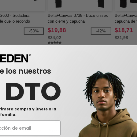
S600 - Sudadera
Bella+Canvas 3739 - Buzo unisex
Bella+Canva
de cuello redondo
con cierre y capucha
capucha de f
y algodón
$19,88
$18,71
-50%
-42%
$34,02
$31,98
e los nuestros
0 DTO
rimera compra y únete a la
familia.
vas 7501 - Sudadera de
Jerzees 993MR - Sudadera con
Bella+Canva
ho de felpa para damas
capucha y cremallera completa
unisex de fo