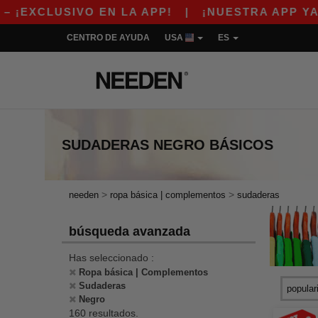
IVO EN LA APP!
|
¡NUESTRA APP YA ESTÁ DI
CENTRO DE AYUDA
USA
ES
SUDADERAS NEGRO
BÁSICOS
>
>
needen
ropa básica | complementos
sudaderas
búsqueda avanzada
Has seleccionado :
Ropa básica | Complementos
Sudaderas
Negro
160 resultados.