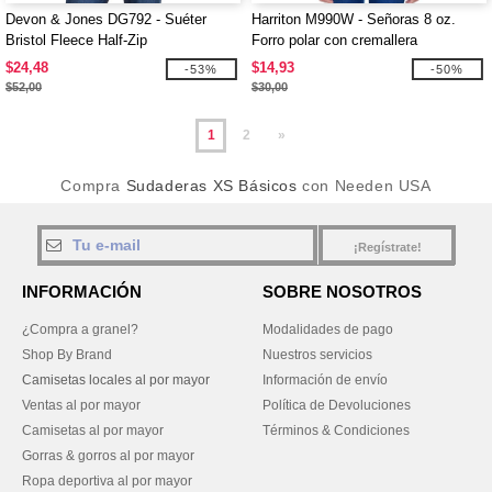
Devon & Jones DG792 - Suéter
Harriton M990W - Señoras 8 oz.
Bristol Fleece Half-Zip
Forro polar con cremallera
$24,48
$14,93
-53%
-50%
$52,00
$30,00
1
2
»
Compra
Sudaderas XS Básicos
con Needen USA
¡Regístrate!
INFORMACIÓN
SOBRE NOSOTROS
¿Compra a granel?
Modalidades de pago
Shop By Brand
Nuestros servicios
Camisetas locales al por mayor
Información de envío
Ventas al por mayor
Política de Devoluciones
Camisetas al por mayor
Términos & Condiciones
Gorras & gorros al por mayor
Ropa deportiva al por mayor