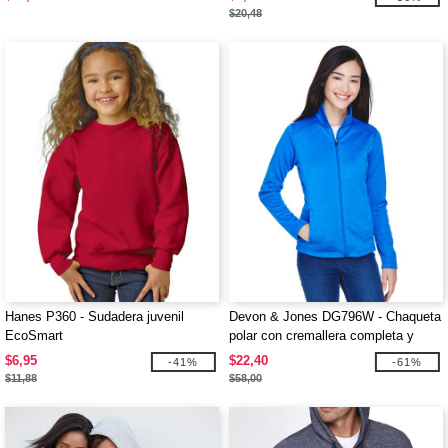
$20,48
Hanes P360 - Sudadera juvenil
Devon & Jones DG796W - Chaqueta
EcoSmart
polar con cremallera completa y
bloques de color Mélange Newbury
$6,95
$22,40
-41%
-61%
para damas
$11,88
$58,00