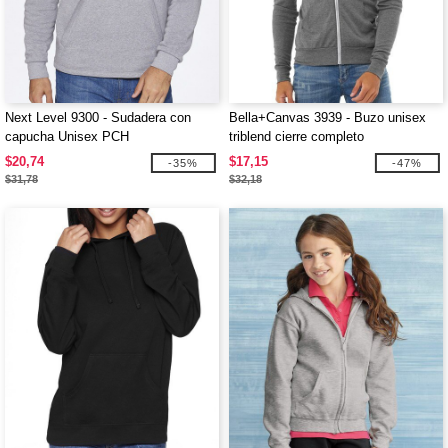
Next Level 9300 - Sudadera con
Bella+Canvas 3939 - Buzo unisex
capucha Unisex PCH
triblend cierre completo
$20,74
$17,15
-35%
-47%
$31,78
$32,18