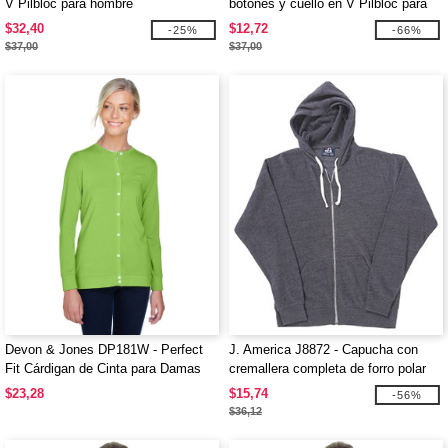
V Pilbloc para hombre
botones y cuello en V Pilbloc para
hombre
$32,40
$12,72
-25%
-66%
$37,00
$37,00
Devon & Jones DP181W - Perfect
J. America J8872 - Capucha con
Fit Cárdigan de Cinta para Damas
cremallera completa de forro polar
Tri-Blend para adulto
$23,28
$15,74
-56%
$36,12