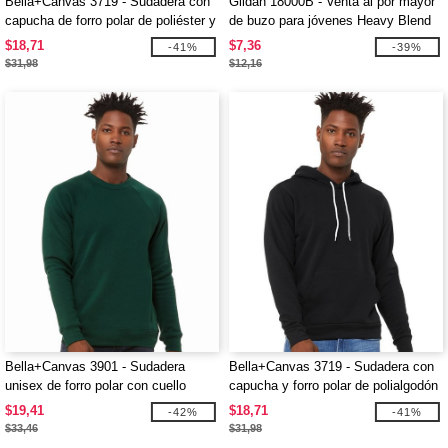
Bella+Canvas 3719 - Sudadera con
Gildan 18000B - Venta al por mayor
capucha de forro polar de poliéster y
de buzo para jóvenes Heavy Blend
algodón
con cuello redondo
$18,71
$7,36
-41%
-39%
$31,98
$12,16
Bella+Canvas 3901 - Sudadera
Bella+Canvas 3719 - Sudadera con
unisex de forro polar con cuello
capucha y forro polar de polialgodón
redondo
$19,41
$18,71
-42%
-41%
$33,46
$31,98