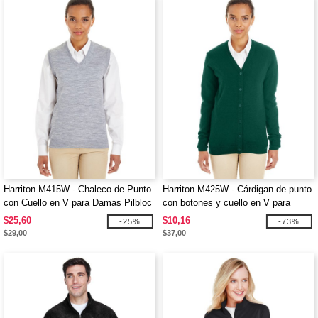
Harriton M415W - Chaleco de Punto
Harriton M425W - Cárdigan de punto
con Cuello en V para Damas Pilbloc
con botones y cuello en V para
damas Pilbloc
$25,60
$10,16
-25%
-73%
$29,00
$37,00