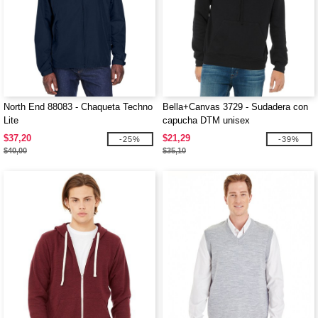
North End 88083 - Chaqueta Techno
Bella+Canvas 3729 - Sudadera con
Lite
capucha DTM unisex
$37,20
$21,29
-25%
-39%
$40,00
$35,10