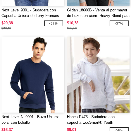
Next Level 9301 - Sudadera con
Gildan 18600B - Venta al por mayor
Capucha Unisex de Terry Francés
de buzo con cierre Heavy Blend para
niños
$20,38
$16,38
-37%
-37%
$32,18
$26,10
Next Level NL9001 - Buzo Unisex
Hanes P473 - Sudadera con
polar con bolsillo
capucha EcoSmart® Youth
$16,37
$9,01
-56%