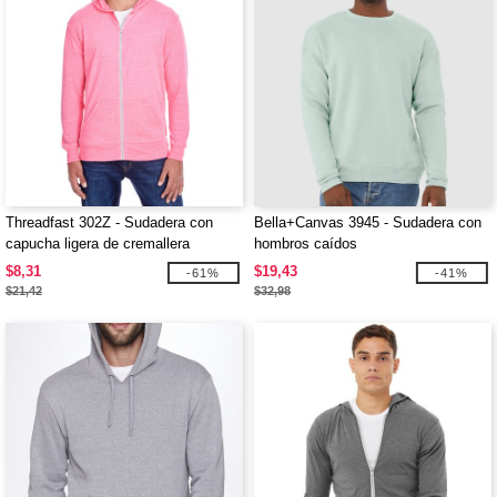
Threadfast 302Z - Sudadera con
Bella+Canvas 3945 - Sudadera con
capucha ligera de cremallera
hombros caídos
completa triblend unisex
$8,31
$19,43
-61%
-41%
$21,42
$32,98