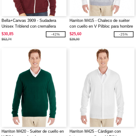
Bella+Canvas 3909 - Sudadera
Harriton M415 - Chaleco de suéter
Unisex Triblend con cremallera
con cuello en V Pilbloc para hombre
completa
$30,85
$25,60
-42%
-25%
$52,74
$29,00
Harriton M420 - Suéter de cuello en
Harriton M425 - Cárdigan con