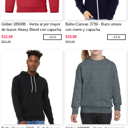
Gildan 18500B - Venta al por mayor
Bella+Canvas 3739 - Buzo unisex
de buzos Heavy Blend con capucha
con cierre y capucha
para niños
$12,68
$19,88
-40%
-42%
$21,20
$34,02