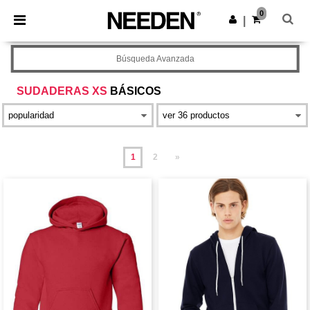
×
App de Needen
0
Descargar app
|
¡Mejores precios en app!
Búsqueda Avanzada
SUDADERAS XS
BÁSICOS
1
2
»