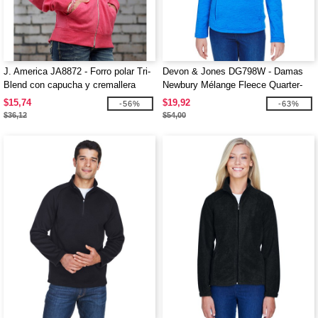
J. America JA8872 - Forro polar Tri-
Devon & Jones DG798W - Damas
Blend con capucha y cremallera
Newbury Mélange Fleece Quarter-
completa para adulto
Zip
$15,74
$19,92
-56%
-63%
$36,12
$54,00