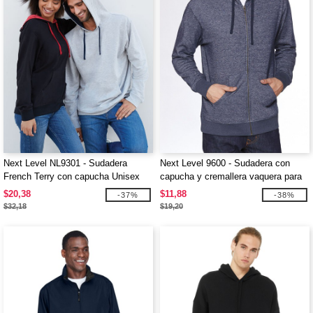
Next Level NL9301 - Sudadera
Next Level 9600 - Sudadera con
French Terry con capucha Unisex
capucha y cremallera vaquera para
adulto
$20,38
$11,88
-37%
-38%
$32,18
$19,20