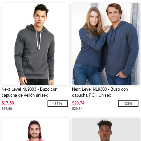
Next Level NL9303 - Buzo con
Next Level NL9300 - Buzo con
capucha de vellón unisex
capucha PCH Unisex
$17,50
$20,74
-35%
-33%
$26,80
$30,84