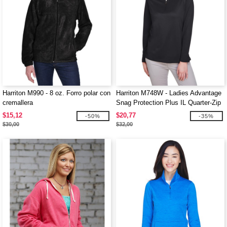
Harriton M990 - 8 oz. Forro polar con
Harriton M748W - Ladies Advantage
cremallera
Snag Protection Plus IL Quarter-Zip
$15,12
$20,77
-50%
-35%
$30,00
$32,00