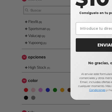
Consíguelo en tu p
Flexfit
(3)
Sportsman
(1)
Valucap
(1)
Yupoong
(1)
ENVIA
Valucap VC
cepillada
opciones
$3,69
No gracias, 
$4,94
High Stock
(6)
Al enviar este formular
comerciales y otros men
color
Email, incluidas ofertas
cualquier momento. Más 
Condiciones
y nu