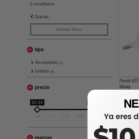
6 resultados.
Gorras
Eliminar filtros
tipo
Accesorios
(2)
Unisex
(4)
Flexfit 627
Wooly
precio
$9,54
$3.69
$9.54
$13,50
Ya eres d
3.69
5.15
6.62
8.08
9.54
$1
marcas