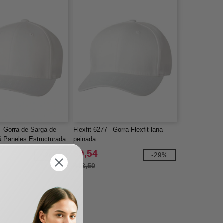
 - Gorra de Sarga de
Flexfit 6277 - Gorra Flexfit lana
6 Paneles Estructurada
peinada
dio
$9,54
-26%
-29%
$13,50