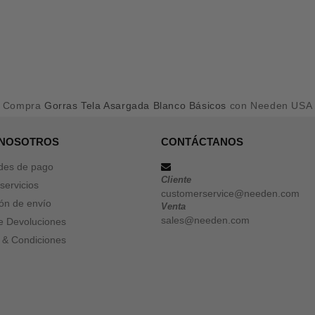
Compra
Gorras Tela Asargada Blanco Básicos
con Needen USA
 NOSOTROS
CONTÁCTANOS
des de pago
Cliente
servicios
customerservice@needen.com
ón de envío
Venta
sales@needen.com
de Devoluciones
 & Condiciones