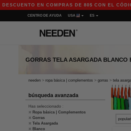
SCUENTO EN COMPRAS DE 80$ CON EL CÓDIGO A
CENTRO DE AYUDA
USA
ES
GORRAS TELA ASARGADA BLANCO
>
>
>
needen
ropa básica | complementos
gorras
tela asarg
búsqueda avanzada
Has seleccionado :
Ropa básica | Complementos
Gorras
Tela Asargada
Blanco