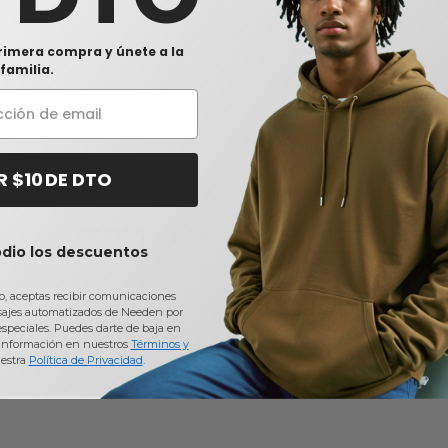
rimera compra y únete a la
familia.
R $10 DE DTO
200 - Gorra de sarga
Sportsman 9610 - Gorra de Sarga
Cepillada Pesada
$4,74
-25%
-22%
odio los descuentos
$6,07
io, aceptas recibir comunicaciones
sajes automatizados de Needen por
 especiales. Puedes darte de baja en
información en nuestros
Términos y
estra
Política de Privacidad
.