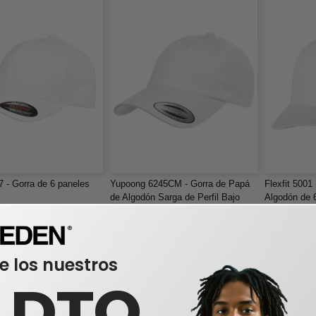
7 - Gorra de 6 paneles
Yupoong 6245CM - Gorra de Papá
Flexfit 5001
de Algodón Sarga de Perfil Bajo
Algodón de 
para Adultos
de Perfil Me
$7,37
$8,77
-30%
-31%
$10,70
$11,90
e los nuestros
0 DTO