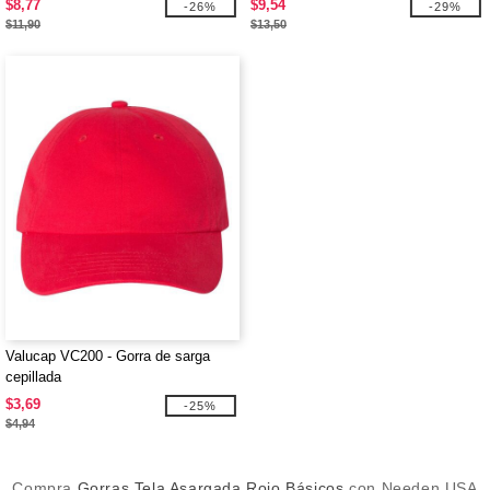
$8,77
$9,54
-26%
-29%
$11,90
$13,50
Valucap VC200 - Gorra de sarga
cepillada
$3,69
-25%
$4,94
Compra
Gorras Tela Asargada Rojo Básicos
con Needen USA