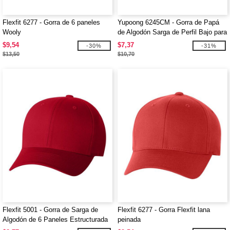
Flexfit 6277 - Gorra de 6 paneles
Yupoong 6245CM - Gorra de Papá
Wooly
de Algodón Sarga de Perfil Bajo para
Adultos
$9,54
$7,37
-30%
-31%
$13,50
$10,70
Flexfit 5001 - Gorra de Sarga de
Flexfit 6277 - Gorra Flexfit lana
Algodón de 6 Paneles Estructurada
peinada
de Perfil Medio