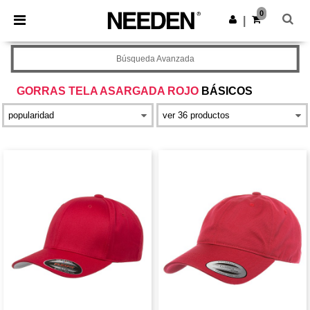
×
App de Needen
0
Descargar app
|
¡Mejores precios en app!
Búsqueda Avanzada
GORRAS TELA ASARGADA ROJO
BÁSICOS