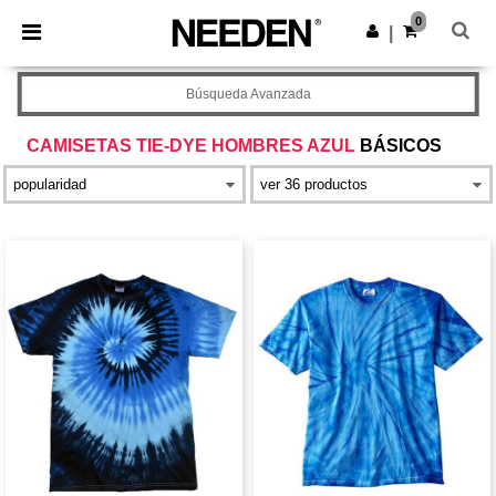
×
App de Needen
0
Descargar app
|
¡Mejores precios en app!
Búsqueda Avanzada
CAMISETAS TIE-DYE HOMBRES AZUL
BÁSICOS