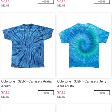
$7,13
$7,13
-40%
-40%
$11,82
$11,82
Colortone T323R - Camiseta Araña
Colortone T339P - Camiseta Jerry
Adulto
Azul Adulto
$7,13
$7,13
-40%
-40%
$11,82
$11,82