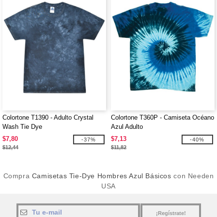
Colortone T1390 - Adulto Crystal
Colortone T360P - Camiseta Océano
Wash Tie Dye
Azul Adulto
$7,80
$7,13
-37%
-40%
$12,44
$11,82
Compra
Camisetas Tie-Dye Hombres Azul Básicos
con Needen
USA
¡Regístrate!