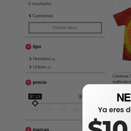
6 resultados.
Camisetas
Eliminar filtros
tipo
Hombres
(6)
Unisex
(2)
Colortone 
multicolor 
precio
$7,13
$7.13
$7.13
$11,82
Ya eres d
7.13
7.13
7.13
7.13
7.13
$1
marcas