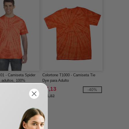
01 - Camiseta Spider
Colortone T1000 - Camiseta Tie
a adultos, 100%
Dye para Adulto
 oz.
$7,13
-40%
-40%
$11,82