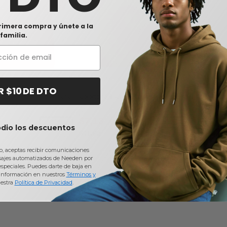
rimera compra y únete a la
familia.
R $10 DE DTO
T323R - Camiseta Araña
Colortone T370R - Camiseta Blaze
adulto
$7,13
-40%
-40%
odio los descuentos
$11,82
io, aceptas recibir comunicaciones
sajes automatizados de Needen por
 especiales. Puedes darte de baja en
información en nuestros
Términos y
estra
Política de Privacidad
.