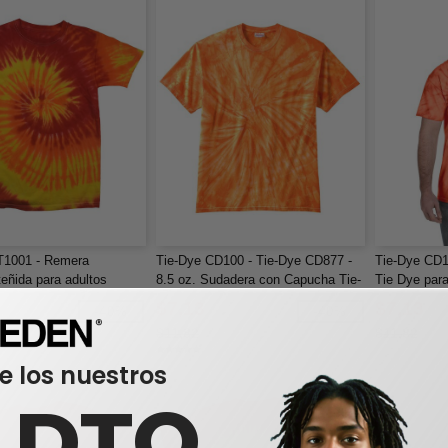
T1001 - Remera
Tie-Dye CD100 - Tie-Dye CD877 -
Tie-Dye CD1
teñida para adultos
8.5 oz. Sudadera con Capucha Tie-
Tie Dye par
Dyed
algodón, 5,4
$7,13
$7,13
-40%
-40%
$11,82
$11,82
e los nuestros
0 DTO