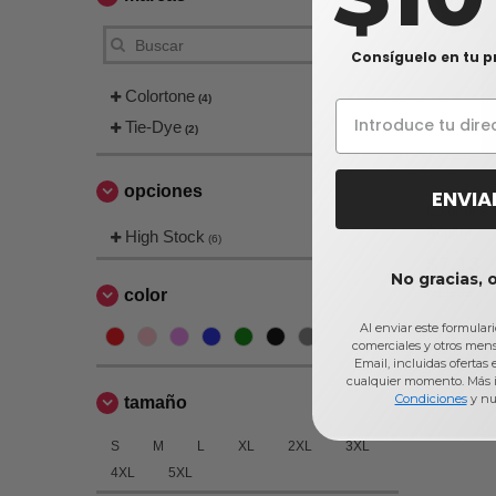
Consíguelo en tu p
Colortone
(4)
Tie-Dye
(2)
opciones
ENVIA
Colortone 
Adulto
High Stock
(6)
$7,13
No gracias, 
$11,82
color
Al enviar este formular
comerciales y otros men
Email, incluidas ofertas
cualquier momento. Más 
Condiciones
y nu
tamaño
S
M
L
XL
2XL
3XL
4XL
5XL