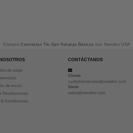
Compra
Camisetas Tie-Dye Naranja Básicos
con Needen USA
 NOSOTROS
CONTÁCTANOS
des de pago
Cliente
servicios
customerservice@needen.com
ón de envío
Venta
sales@needen.com
de Devoluciones
 & Condiciones