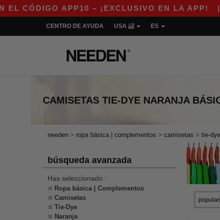
CÓDIGO APP10 – ¡EXCLUSIVO EN LA APP!
|
¡N
CENTRO DE AYUDA
USA
ES
CAMISETAS TIE-DYE NARANJA
BÁSI
>
>
>
needen
ropa básica | complementos
camisetas
tie-dy
búsqueda avanzada
Has seleccionado :
Ropa básica | Complementos
Camisetas
Tie-Dye
Naranja