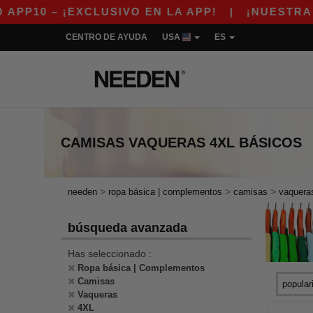
10 – ¡EXCLUSIVO EN LA APP!
|
¡NUESTRA AP
CENTRO DE AYUDA
USA
ES
CAMISAS VAQUERAS 4XL
BÁSICOS
>
>
>
needen
ropa básica | complementos
camisas
vaquera
búsqueda avanzada
Has seleccionado :
Ropa básica | Complementos
Camisas
Vaqueras
4XL