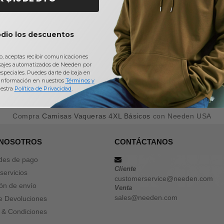
odio los descuentos
io, aceptas recibir comunicaciones
sajes automatizados de Needen por
 especiales. Puedes darte de baja en
información en nuestros
Términos y
estra
Política de Privacidad
.
Compra
Camisas Vaqueras 4XL Básicos
con Needen USA
 NOSOTROS
CONTÁCTANOS
des de pago
Cliente
servicios
customerservice@needen.com
ón de envío
Venta
sales@needen.com
de Devoluciones
 & Condiciones