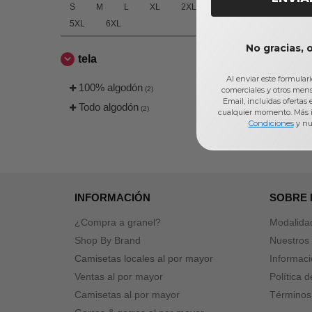
S
M
L
XL
2XL
3XL
5XL
6XL
No gracias, 
tela
Al enviar este formular
100% algodón
(2)
comerciales y otros men
Email, incluidas ofertas
Todo algodón
(2)
cualquier momento. Más 
Condiciones
y nu
INFORMACIÓN
SOBRE
¿Compra a granel?
Modalida
Shop By Brand
Nuestros 
Camisetas locales al por mayor
Informaci
Ventas al por mayor
Política 
Camisetas al por mayor
Términos