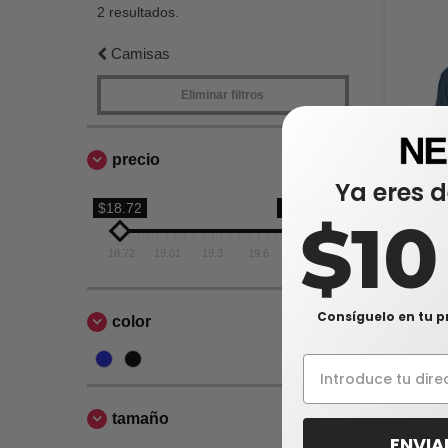
2 resultados.
Camisas
Eliminar filtros
precio
Ya eres d
$18.72
$19.89
$1
18.72
19.01
19.3
19.6
19.89
Harriton M
mezclilla 
$19,89
Consíguelo en tu p
color
$30,00
tamaño
ENVIA