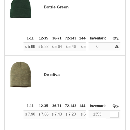
Bottle Green
1-11
12-35
36-71
72-143
144-287
Inventario
288 +
Mas
Qty.
+
5.99
5.82
5.64
5.46
5.28
0
5.19
$
$
$
$
$
$
De oliva
1-11
12-35
36-71
72-143
144-287
Inventario
288 +
Mas
Qty.
+
7.90
7.66
7.43
7.20
6.96
1353
6.84
$
$
$
$
$
$