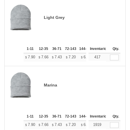
Light Grey
1-11
12-35
36-71
72-143
144-287
Inventario
288 +
Mas
Qty.
+
7.90
7.66
7.43
7.20
6.96
417
6.84
$
$
$
$
$
$
Marina
1-11
12-35
36-71
72-143
144-287
Inventario
288 +
Mas
Qty.
+
7.90
7.66
7.43
7.20
6.96
1919
6.84
$
$
$
$
$
$