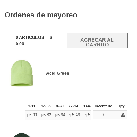
Ordenes de mayoreo
0
ARTÍCULOS
$
0.00
Acid Green
1-11
12-35
36-71
72-143
144-287
Inventario
288 +
Mas
Qty.
+
5.99
5.82
5.64
5.46
5.28
0
5.19
$
$
$
$
$
$