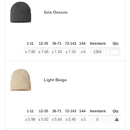
Gris Oscuro
1-11
12-35
36-71
72-143
144-287
Inventario
288 +
Mas
Qty.
+
7.90
7.66
7.43
7.20
6.96
1364
6.84
$
$
$
$
$
$
Light Beige
1-11
12-35
36-71
72-143
144-287
Inventario
288 +
Mas
Qty.
+
5.99
5.82
5.64
5.46
5.28
0
5.19
$
$
$
$
$
$