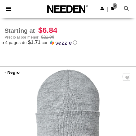
×
App de Needen
0
Descargar app
|
¡Mejores precios en app!
$6.84
Starting at
$21,90
Precio al por menor
$1.71
o 4 pagos de
con
ⓘ
- Negro
Previous
Next