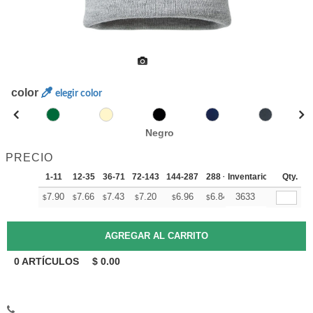
color
elegir color
Negro
PRECIO
1-11
12-35
36-71
72-143
144-287
288 +
Inventario
Mas
Qty.
+
7.90
7.66
7.43
7.20
6.96
6.84
3633
$
$
$
$
$
$
0
ARTÍCULOS
$
0.00