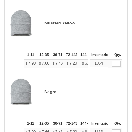
Mustard Yellow
1-11
12-35
36-71
72-143
144-287
Inventario
288 +
Mas
Qty.
+
7.90
7.66
7.43
7.20
6.96
1054
6.84
$
$
$
$
$
$
Negro
1-11
12-35
36-71
72-143
144-287
Inventario
288 +
Mas
Qty.
7.90
7.66
7.43
7.20
6.96
3633
6.84