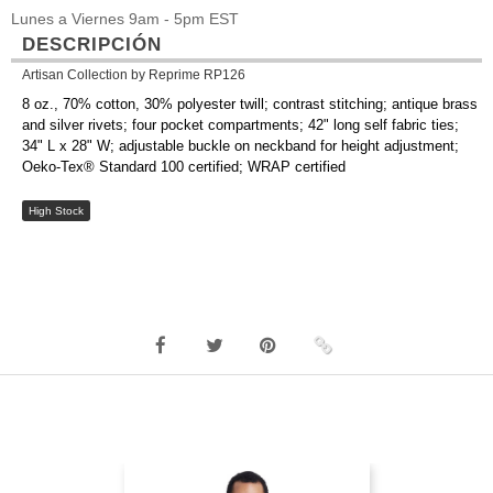
Lunes a Viernes 9am - 5pm EST
DESCRIPCIÓN
Artisan Collection by Reprime RP126
8 oz., 70% cotton, 30% polyester twill; contrast stitching; antique brass
and silver rivets; four pocket compartments; 42" long self fabric ties;
34" L x 28" W; adjustable buckle on neckband for height adjustment;
Oeko-Tex® Standard 100 certified; WRAP certified
High Stock