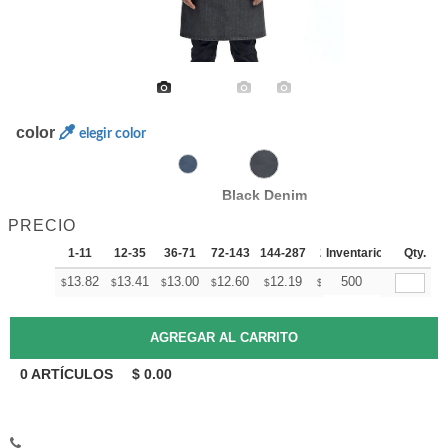
color
elegir color
Black Denim
PRECIO
1-11
12-35
36-71
72-143
144-287
288 +
Inventario
Mas
Qty.
+
13.82
13.41
13.00
12.60
12.19
11.98
500
$
$
$
$
$
$
0
ARTÍCULOS
$
0.00