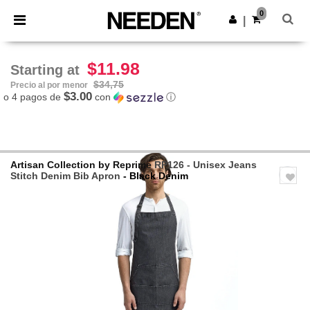
×
App de Needen
0
Descargar app
|
¡Mejores precios en app!
$11.98
Starting at
$34,75
Precio al por menor
$3.00
o 4 pagos de
con
ⓘ
Artisan Collection by Reprime
RP126 - Unisex Jeans
Stitch Denim Bib Apron
- Black Denim
Previous
Next