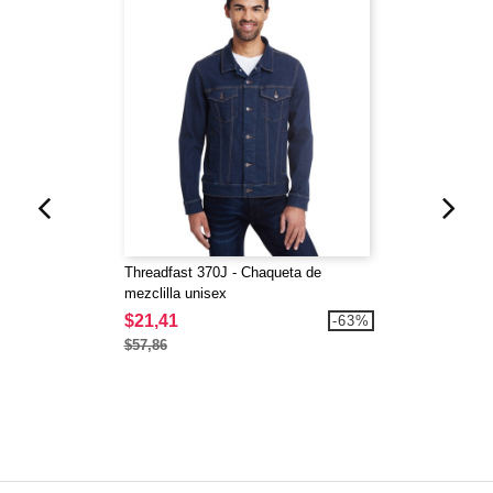
Threadfast 370J - Chaqueta de
mezclilla unisex
$21,41
-63%
$57,86