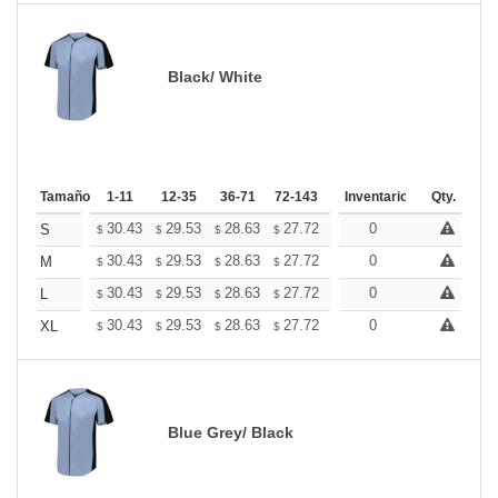
Black/ White
Tamaño
1-11
12-35
36-71
72-143
144-287
Inventario
288 +
Qty.
Mas
+
30.43
29.53
28.63
27.72
26.82
0
26.37
S
$
$
$
$
$
$
+
30.43
29.53
28.63
27.72
26.82
0
26.37
M
$
$
$
$
$
$
+
30.43
29.53
28.63
27.72
26.82
0
26.37
L
$
$
$
$
$
$
+
30.43
29.53
28.63
27.72
26.82
0
26.37
XL
$
$
$
$
$
$
Blue Grey/ Black