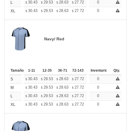
+
30.43
29.53
28.63
27.72
26.82
0
26.37
L
$
$
$
$
$
$
+
30.43
29.53
28.63
27.72
26.82
0
26.37
XL
$
$
$
$
$
$
Navy/ Red
Tamaño
1-11
12-35
36-71
72-143
144-287
Inventario
288 +
Qty.
Mas
+
30.43
29.53
28.63
27.72
26.82
0
26.37
S
$
$
$
$
$
$
+
30.43
29.53
28.63
27.72
26.82
0
26.37
M
$
$
$
$
$
$
+
30.43
29.53
28.63
27.72
26.82
0
26.37
L
$
$
$
$
$
$
+
30.43
29.53
28.63
27.72
26.82
0
26.37
XL
$
$
$
$
$
$