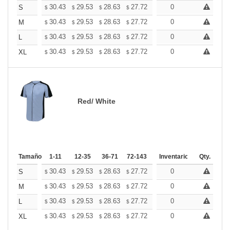
+
30.43
29.53
28.63
27.72
26.82
0
26.37
S
$
$
$
$
$
$
+
30.43
29.53
28.63
27.72
26.82
0
26.37
M
$
$
$
$
$
$
+
30.43
29.53
28.63
27.72
26.82
0
26.37
L
$
$
$
$
$
$
+
30.43
29.53
28.63
27.72
26.82
0
26.37
XL
$
$
$
$
$
$
Red/ White
Tamaño
1-11
12-35
36-71
72-143
144-287
Inventario
288 +
Qty.
Mas
+
30.43
29.53
28.63
27.72
26.82
0
26.37
S
$
$
$
$
$
$
+
30.43
29.53
28.63
27.72
26.82
0
26.37
M
$
$
$
$
$
$
+
30.43
29.53
28.63
27.72
26.82
0
26.37
L
$
$
$
$
$
$
+
30.43
29.53
28.63
27.72
26.82
0
26.37
XL
$
$
$
$
$
$