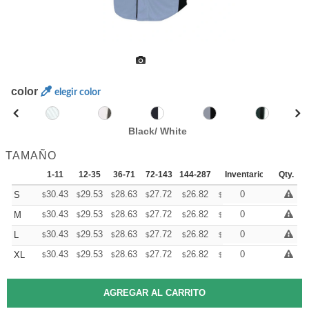
color
elegir color
Black/ White
TAMAÑO
1-11
12-35
36-71
72-143
144-287
288 +
Inventario
Mas
Qty.
+
30.43
29.53
28.63
27.72
26.82
26.37
0
S
$
$
$
$
$
$
+
30.43
29.53
28.63
27.72
26.82
26.37
0
M
$
$
$
$
$
$
+
30.43
29.53
28.63
27.72
26.82
26.37
0
L
$
$
$
$
$
$
+
30.43
29.53
28.63
27.72
26.82
26.37
0
XL
$
$
$
$
$
$