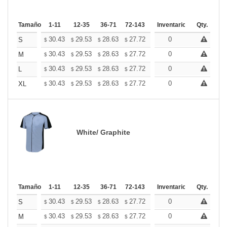
Tamaño
1-11
12-35
36-71
72-143
144-287
Inventario
288 +
Qty.
Mas
+
30.43
29.53
28.63
27.72
26.82
0
26.37
S
$
$
$
$
$
$
+
30.43
29.53
28.63
27.72
26.82
0
26.37
M
$
$
$
$
$
$
+
30.43
29.53
28.63
27.72
26.82
0
26.37
L
$
$
$
$
$
$
+
30.43
29.53
28.63
27.72
26.82
0
26.37
XL
$
$
$
$
$
$
White/ Graphite
Tamaño
1-11
12-35
36-71
72-143
144-287
Inventario
288 +
Qty.
Mas
+
30.43
29.53
28.63
27.72
26.82
0
26.37
S
$
$
$
$
$
$
+
30.43
29.53
28.63
27.72
26.82
0
26.37
M
$
$
$
$
$
$