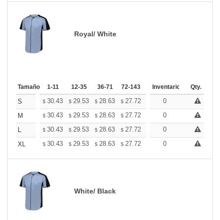
Royal/ White
Tamaño
1-11
12-35
36-71
72-143
144-287
Inventario
288 +
Qty.
Mas
+
30.43
29.53
28.63
27.72
26.82
0
26.37
S
$
$
$
$
$
$
+
30.43
29.53
28.63
27.72
26.82
0
26.37
M
$
$
$
$
$
$
+
30.43
29.53
28.63
27.72
26.82
0
26.37
L
$
$
$
$
$
$
+
30.43
29.53
28.63
27.72
26.82
0
26.37
XL
$
$
$
$
$
$
White/ Black