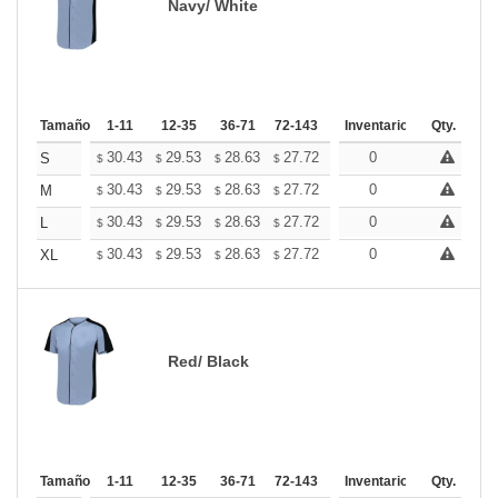
Navy/ White
Tamaño
1-11
12-35
36-71
72-143
144-287
Inventario
288 +
Qty.
Mas
+
30.43
29.53
28.63
27.72
26.82
0
26.37
S
$
$
$
$
$
$
+
30.43
29.53
28.63
27.72
26.82
0
26.37
M
$
$
$
$
$
$
+
30.43
29.53
28.63
27.72
26.82
0
26.37
L
$
$
$
$
$
$
+
30.43
29.53
28.63
27.72
26.82
0
26.37
XL
$
$
$
$
$
$
Red/ Black
Tamaño
1-11
12-35
36-71
72-143
144-287
Inventario
288 +
Qty.
Mas