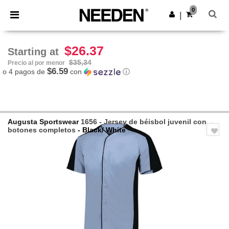
×
App de Needen
0
Descargar app
|
¡Mejores precios en app!
$26.37
Starting at
$35,34
Precio al por menor
$6.59
o 4 pagos de
con
ⓘ
Augusta Sportswear
1656 - Jersey de béisbol juvenil con
botones completos
- Black/ White
Previous
Next