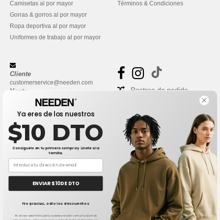
Camisetas al por mayor
Términos & Condiciones
Gorras & gorros al por mayor
Ropa deportiva al por mayor
Uniformes de trabajo al por mayor
Cliente
customerservice@needen.com
Rastreo de pedido
Venta
sales@needen.com
Preguntas frecuentes
Ya eres de los nuestros
$10 DTO
Consíguelo en tu primera compra y únete a la
familia.
ENVIAR $10 DE DTO
👋
Hola
No gracias, odio los descuentos
Si tienes dudas o preguntas, puedes
escribirnos en cualquier momento.
Al enviar este formulario, aceptas recibir comunicaciones
comerciales y otros mensajes automatizados de Needen por