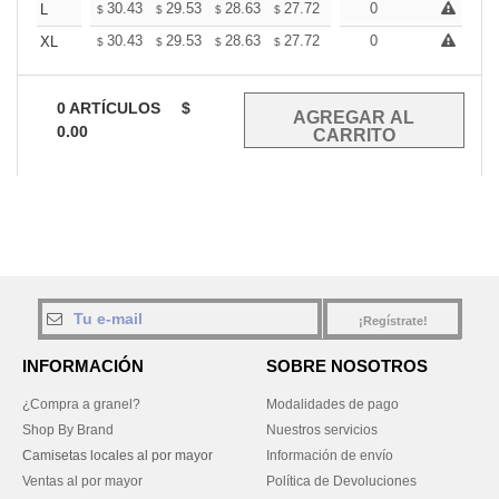
+
30.43
29.53
28.63
27.72
26.82
0
26.37
L
$
$
$
$
$
$
+
30.43
29.53
28.63
27.72
26.82
0
26.37
XL
$
$
$
$
$
$
0
ARTÍCULOS
$
0.00
¡Regístrate!
INFORMACIÓN
SOBRE NOSOTROS
¿Compra a granel?
Modalidades de pago
Shop By Brand
Nuestros servicios
Camisetas locales al por mayor
Información de envío
Ventas al por mayor
Política de Devoluciones