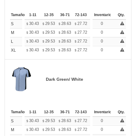
Tamaño
1-11
12-35
36-71
72-143
144-287
Inventario
288 +
Qty.
Mas
+
30.43
29.53
28.63
27.72
26.82
0
26.37
S
$
$
$
$
$
$
+
30.43
29.53
28.63
27.72
26.82
0
26.37
M
$
$
$
$
$
$
+
30.43
29.53
28.63
27.72
26.82
0
26.37
L
$
$
$
$
$
$
+
30.43
29.53
28.63
27.72
26.82
0
26.37
XL
$
$
$
$
$
$
Dark Green/ White
Tamaño
1-11
12-35
36-71
72-143
144-287
Inventario
288 +
Qty.
Mas
+
30.43
29.53
28.63
27.72
26.82
0
26.37
S
$
$
$
$
$
$
+
30.43
29.53
28.63
27.72
26.82
0
26.37
M
$
$
$
$
$
$