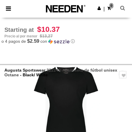
×
App de Needen
0
Descargar app
|
¡Mejores precios en app!
$10.37
Starting at
$13,27
Precio al por menor
$2.59
o 4 pagos de
con
ⓘ
Augusta Sportswear
322240 - Camiseta de fútbol unisex
Octane
- Black/ White
Previous
Next