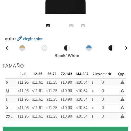
color
elegir color
Black/ White
TAMAÑO
1-11
12-35
36-71
72-143
144-287
288 +
Inventario
Mas
Qty.
+
11.96
11.61
11.25
10.90
10.54
10.37
0
S
$
$
$
$
$
$
+
11.96
11.61
11.25
10.90
10.54
10.37
0
M
$
$
$
$
$
$
+
11.96
11.61
11.25
10.90
10.54
10.37
0
L
$
$
$
$
$
$
+
11.96
11.61
11.25
10.90
10.54
10.37
0
XL
$
$
$
$
$
$
+
11.96
11.61
11.25
10.90
10.54
10.37
0
2XL
$
$
$
$
$
$