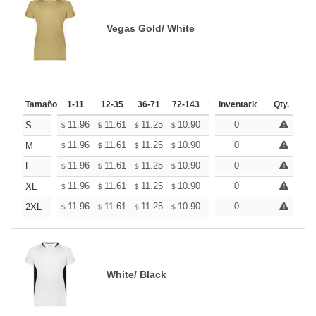
Vegas Gold/ White
Tamaño
1-11
12-35
36-71
72-143
144-287
Inventario
288 +
Qty.
Mas
+
11.96
11.61
11.25
10.90
10.54
0
10.37
S
$
$
$
$
$
$
+
11.96
11.61
11.25
10.90
10.54
0
10.37
M
$
$
$
$
$
$
+
11.96
11.61
11.25
10.90
10.54
0
10.37
L
$
$
$
$
$
$
+
11.96
11.61
11.25
10.90
10.54
0
10.37
XL
$
$
$
$
$
$
+
11.96
11.61
11.25
10.90
10.54
0
10.37
2XL
$
$
$
$
$
$
White/ Black