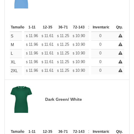
Tamaño
1-11
12-35
36-71
72-143
144-287
Inventario
288 +
Qty.
Mas
+
11.96
11.61
11.25
10.90
10.54
0
10.37
S
$
$
$
$
$
$
+
11.96
11.61
11.25
10.90
10.54
0
10.37
M
$
$
$
$
$
$
+
11.96
11.61
11.25
10.90
10.54
0
10.37
L
$
$
$
$
$
$
+
11.96
11.61
11.25
10.90
10.54
0
10.37
XL
$
$
$
$
$
$
+
11.96
11.61
11.25
10.90
10.54
0
10.37
2XL
$
$
$
$
$
$
Dark Green/ White
Tamaño
1-11
12-35
36-71
72-143
144-287
Inventario
288 +
Qty.
Mas