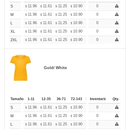
+
11.96
11.61
11.25
10.90
10.54
0
10.37
S
$
$
$
$
$
$
+
11.96
11.61
11.25
10.90
10.54
0
10.37
M
$
$
$
$
$
$
+
11.96
11.61
11.25
10.90
10.54
0
10.37
L
$
$
$
$
$
$
+
11.96
11.61
11.25
10.90
10.54
0
10.37
XL
$
$
$
$
$
$
+
11.96
11.61
11.25
10.90
10.54
0
10.37
2XL
$
$
$
$
$
$
Gold/ White
Tamaño
1-11
12-35
36-71
72-143
144-287
Inventario
288 +
Qty.
Mas
+
11.96
11.61
11.25
10.90
10.54
0
10.37
S
$
$
$
$
$
$
+
11.96
11.61
11.25
10.90
10.54
0
10.37
M
$
$
$
$
$
$
+
11.96
11.61
11.25
10.90
10.54
0
10.37
L
$
$
$
$
$
$