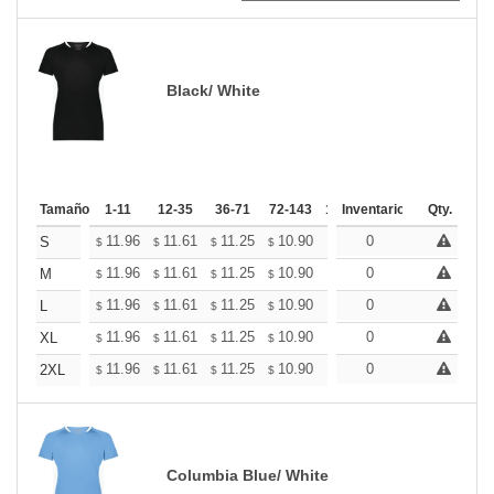
Black/ White
Tamaño
1-11
12-35
36-71
72-143
144-287
Inventario
288 +
Qty.
Mas
+
11.96
11.61
11.25
10.90
10.54
0
10.37
S
$
$
$
$
$
$
+
11.96
11.61
11.25
10.90
10.54
0
10.37
M
$
$
$
$
$
$
+
11.96
11.61
11.25
10.90
10.54
0
10.37
L
$
$
$
$
$
$
+
11.96
11.61
11.25
10.90
10.54
0
10.37
XL
$
$
$
$
$
$
+
11.96
11.61
11.25
10.90
10.54
0
10.37
2XL
$
$
$
$
$
$
Columbia Blue/ White