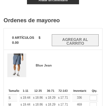
Añadir un comentario
Ordenes de mayoreo
0
ARTÍCULOS
$
0.00
Blue Jean
Tamaño
1-11
12-35
36-71
72-143
144-287
Inventario
288 +
Qty.
Mas
+
19.44
18.86
18.29
17.71
17.14
336
16.85
S
$
$
$
$
$
$
+
19.44
18.86
18.29
17.71
17.14
469
16.85
M
$
$
$
$
$
$