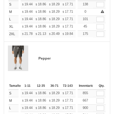
+
19.44
18.86
18.29
17.71
17.14
138
16.85
S
$
$
$
$
$
$
+
19.44
18.86
18.29
17.71
17.14
0
16.85
M
$
$
$
$
$
$
+
19.44
18.86
18.29
17.71
17.14
101
16.85
L
$
$
$
$
$
$
+
19.44
18.86
18.29
17.71
17.14
45
16.85
XL
$
$
$
$
$
$
+
21.78
21.13
20.49
19.84
19.19
175
18.87
2XL
$
$
$
$
$
$
Pepper
Tamaño
1-11
12-35
36-71
72-143
144-287
Inventario
288 +
Qty.
Mas
+
19.44
18.86
18.29
17.71
17.14
855
16.85
S
$
$
$
$
$
$
+
19.44
18.86
18.29
17.71
17.14
667
16.85
M
$
$
$
$
$
$
+
19.44
18.86
18.29
17.71
17.14
900
16.85
L
$
$
$
$
$
$