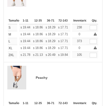
Tamaño
1-11
12-35
36-71
72-143
144-287
Inventario
288 +
Qty.
Mas
+
19.44
18.86
18.29
17.71
17.14
238
16.85
S
$
$
$
$
$
$
+
19.44
18.86
18.29
17.71
17.14
0
16.85
M
$
$
$
$
$
$
+
19.44
18.86
18.29
17.71
17.14
373
16.85
L
$
$
$
$
$
$
+
19.44
18.86
18.29
17.71
17.14
0
16.85
XL
$
$
$
$
$
$
+
21.78
21.13
20.49
19.84
19.19
105
18.87
2XL
$
$
$
$
$
$
Peachy
Tamaño
1-11
12-35
36-71
72-143
144-287
Inventario
288 +
Qty.
Mas