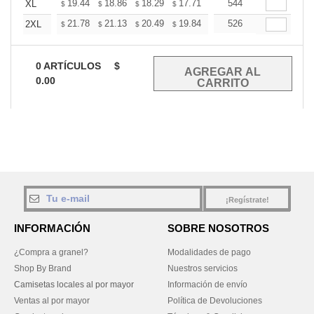
+
19.44
18.86
18.29
17.71
17.14
544
16.85
XL
$
$
$
$
$
$
+
21.78
21.13
20.49
19.84
19.19
526
18.87
2XL
$
$
$
$
$
$
0
ARTÍCULOS
$
0.00
¡Regístrate!
INFORMACIÓN
SOBRE NOSOTROS
¿Compra a granel?
Modalidades de pago
Shop By Brand
Nuestros servicios
Camisetas locales al por mayor
Información de envío
Ventas al por mayor
Política de Devoluciones