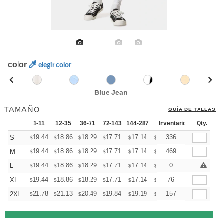
color
elegir color
Blue Jean
TAMAÑO
GUÍA DE TALLAS
1-11
12-35
36-71
72-143
144-287
288 +
Inventario
Mas
Qty.
+
19.44
18.86
18.29
17.71
17.14
16.85
336
S
$
$
$
$
$
$
+
19.44
18.86
18.29
17.71
17.14
16.85
469
M
$
$
$
$
$
$
+
19.44
18.86
18.29
17.71
17.14
16.85
0
L
$
$
$
$
$
$
+
19.44
18.86
18.29
17.71
17.14
16.85
76
XL
$
$
$
$
$
$
+
21.78
21.13
20.49
19.84
19.19
18.87
157
2XL
$
$
$
$
$
$