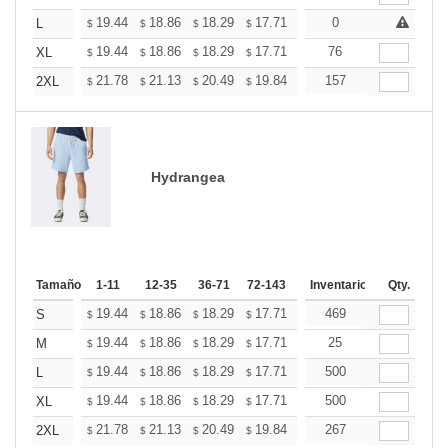
+
19.44
18.86
18.29
17.71
17.14
0
16.85
L
$
$
$
$
$
$
+
19.44
18.86
18.29
17.71
17.14
76
16.85
XL
$
$
$
$
$
$
+
21.78
21.13
20.49
19.84
19.19
157
18.87
2XL
$
$
$
$
$
$
Hydrangea
Tamaño
1-11
12-35
36-71
72-143
144-287
Inventario
288 +
Qty.
Mas
+
19.44
18.86
18.29
17.71
17.14
469
16.85
S
$
$
$
$
$
$
+
19.44
18.86
18.29
17.71
17.14
25
16.85
M
$
$
$
$
$
$
+
19.44
18.86
18.29
17.71
17.14
500
16.85
L
$
$
$
$
$
$
+
19.44
18.86
18.29
17.71
17.14
500
16.85
XL
$
$
$
$
$
$
+
21.78
21.13
20.49
19.84
19.19
267
18.87
2XL
$
$
$
$
$
$