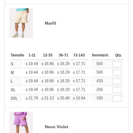
Marfil
Tamaño
1-11
12-35
36-71
72-143
144-287
Inventario
288 +
Qty.
Mas
+
19.44
18.86
18.29
17.71
17.14
500
16.85
S
$
$
$
$
$
$
+
19.44
18.86
18.29
17.71
17.14
500
16.85
M
$
$
$
$
$
$
+
19.44
18.86
18.29
17.71
17.14
433
16.85
L
$
$
$
$
$
$
+
19.44
18.86
18.29
17.71
17.14
256
16.85
XL
$
$
$
$
$
$
+
21.78
21.13
20.49
19.84
19.19
330
18.87
2XL
$
$
$
$
$
$
Neon Violet