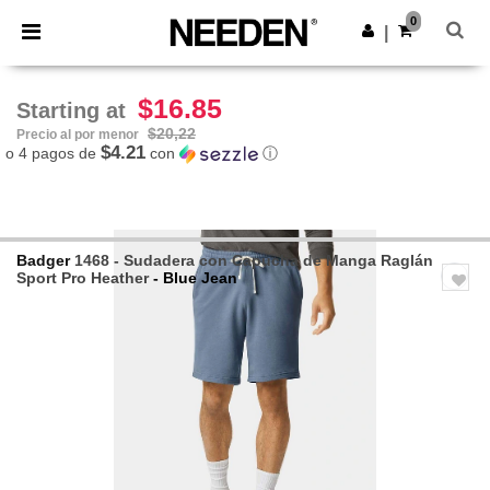
×
App de Needen
0
Descargar app
|
¡Mejores precios en app!
$16.85
Starting at
$20,22
Precio al por menor
$4.21
o 4 pagos de
con
ⓘ
Badger
1468 - Sudadera con Capucha de Manga Raglán
Sport Pro Heather
- Blue Jean
Previous
Next