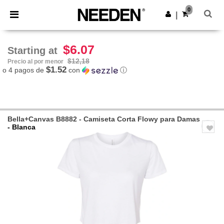
×
App de Needen
0
Descargar app
|
¡Mejores precios en app!
$6.07
Starting at
$12,18
Precio al por menor
$1.52
o 4 pagos de
con
ⓘ
Bella+Canvas B8882 - Camiseta Corta Flowy para Damas
- Blanca
Previous
Next