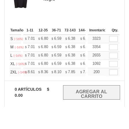
Tamaño
1-11
12-35
36-71
72-143
144-287
Inventario
288 +
Mas
Qty.
+
7.01
6.80
6.59
6.38
6.18
3323
6.07
S
$
$
$
$
$
$
(-16%)
+
7.01
6.80
6.59
6.38
6.18
3354
6.07
M
$
$
$
$
$
$
(-16%)
+
7.01
6.80
6.59
6.38
6.18
2655
6.07
L
$
$
$
$
$
$
(-16%)
+
7.01
6.80
6.59
6.38
6.18
1092
6.07
XL
$
$
$
$
$
$
(-16%)
+
8.61
8.36
8.10
7.85
7.59
200
7.46
2XL
$
$
$
$
$
$
(-14%)
0
ARTÍCULOS
$
0.00