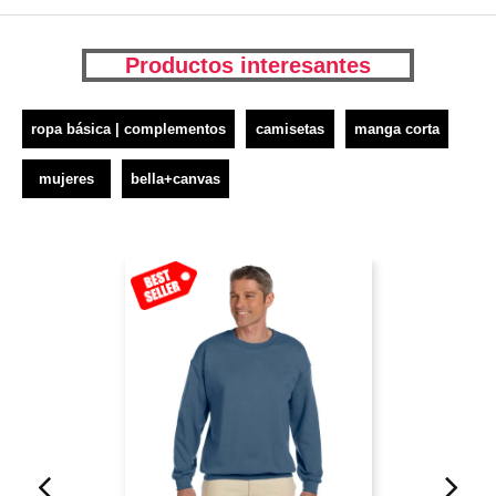
Productos interesantes
ropa básica | complementos
camisetas
manga corta
mujeres
bella+canvas