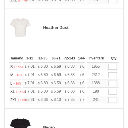
+
2XL
$
$
$
$
$
$
(-14%)
Heather Dust
Tamaño
1-11
12-35
36-71
72-143
144-287
Inventario
288 +
Mas
Qty.
+
7.01
6.80
6.59
6.38
6.18
1955
6.07
S
$
$
$
$
$
$
(-16%)
+
7.01
6.80
6.59
6.38
6.18
2312
6.07
M
$
$
$
$
$
$
(-16%)
+
7.01
6.80
6.59
6.38
6.18
1388
6.07
L
$
$
$
$
$
$
(-16%)
+
7.01
6.80
6.59
6.38
6.18
198
6.07
XL
$
$
$
$
$
$
(-16%)
+
8.61
8.36
8.10
7.85
7.59
241
7.46
2XL
$
$
$
$
$
$
(-14%)
Negro