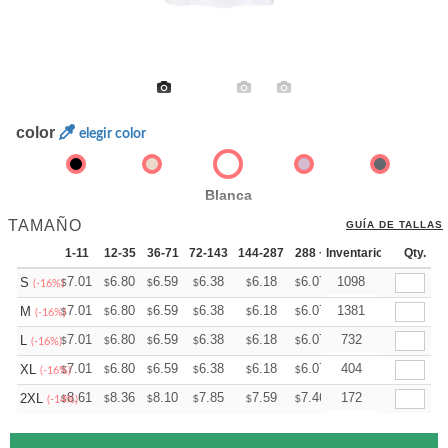
color
elegir color
Blanca
TAMAÑO
GUÍA DE TALLAS
1-11
12-35
36-71
72-143
144-287
288 +
Inventario
Mas
Qty.
+
7.01
6.80
6.59
6.38
6.18
6.07
1098
S
$
$
$
$
$
$
(-16%)
+
7.01
6.80
6.59
6.38
6.18
6.07
1381
M
$
$
$
$
$
$
(-16%)
+
7.01
6.80
6.59
6.38
6.18
6.07
732
L
$
$
$
$
$
$
(-16%)
+
7.01
6.80
6.59
6.38
6.18
6.07
404
XL
$
$
$
$
$
$
(-16%)
+
8.61
8.36
8.10
7.85
7.59
7.46
172
2XL
$
$
$
$
$
$
(-14%)