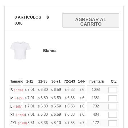
0
ARTÍCULOS
$
0.00
Blanca
Tamaño
1-11
12-35
36-71
72-143
144-287
Inventario
288 +
Mas
Qty.
+
7.01
6.80
6.59
6.38
6.18
1098
6.07
S
$
$
$
$
$
$
(-16%)
+
7.01
6.80
6.59
6.38
6.18
1381
6.07
M
$
$
$
$
$
$
(-16%)
+
7.01
6.80
6.59
6.38
6.18
732
6.07
L
$
$
$
$
$
$
(-16%)
+
7.01
6.80
6.59
6.38
6.18
404
6.07
XL
$
$
$
$
$
$
(-16%)
+
8.61
8.36
8.10
7.85
7.59
172
7.46
2XL
$
$
$
$
$
$
(-14%)