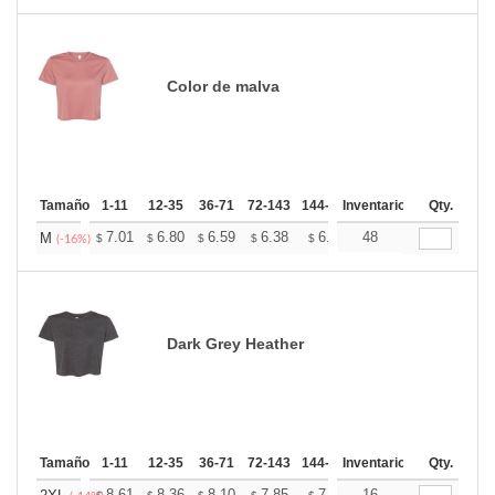
Color de malva
Tamaño
1-11
12-35
36-71
72-143
144-287
Inventario
288 +
Mas
Qty.
+
7.01
6.80
6.59
6.38
6.18
48
6.07
M
$
$
$
$
$
$
(-16%)
Dark Grey Heather
Tamaño
1-11
12-35
36-71
72-143
144-287
Inventario
288 +
Mas
Qty.
8.61
8.36
8.10
7.85
7.59
16
7.46