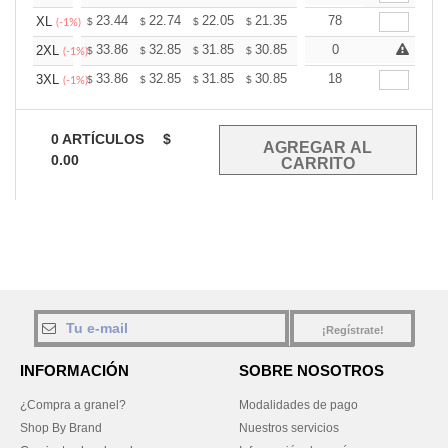
+
23.44
22.74
22.05
21.35
20.66
78
20.31
XL
$
$
$
$
$
$
(-1%)
+
33.86
32.85
31.85
30.85
29.85
0
29.34
2XL
$
$
$
$
$
$
(-1%)
+
33.86
32.85
31.85
30.85
29.85
18
29.34
3XL
$
$
$
$
$
$
(-1%)
0
ARTÍCULOS
$
0.00
¡Regístrate!
INFORMACIÓN
SOBRE NOSOTROS
¿Compra a granel?
Modalidades de pago
Shop By Brand
Nuestros servicios