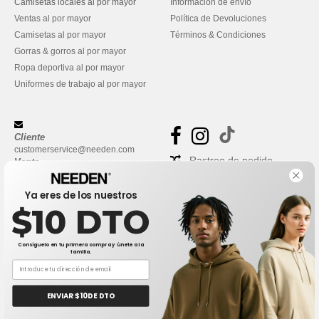
Camisetas locales al por mayor
Información de envío
Ventas al por mayor
Política de Devoluciones
Camisetas al por mayor
Términos & Condiciones
Gorras & gorros al por mayor
Ropa deportiva al por mayor
Uniformes de trabajo al por mayor
Cliente
customerservice@needen.com
Rastreo de pedido
Venta
sales@needen.com
Preguntas frecuentes
Ya eres de los nuestros
$10 DTO
Consíguelo en tu primera compra y únete a la
familia.
ENVIAR $10 DE DTO
👋
Hola