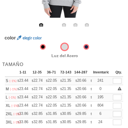
color
elegir color
Luz del Acero
TAMAÑO
1-11
12-35
36-71
72-143
144-287
288 +
Inventario
Mas
Qty.
+
23.44
22.74
22.05
21.35
20.66
20.31
241
S
$
$
$
$
$
$
(-1%)
+
23.44
22.74
22.05
21.35
20.66
20.31
0
M
$
$
$
$
$
$
(-1%)
+
23.44
22.74
22.05
21.35
20.66
20.31
195
L
$
$
$
$
$
$
(-1%)
+
23.44
22.74
22.05
21.35
20.66
20.31
804
XL
$
$
$
$
$
$
(-1%)
+
33.86
32.85
31.85
30.85
29.85
29.34
6
2XL
$
$
$
$
$
$
(-1%)
+
33.86
32.85
31.85
30.85
29.85
29.34
24
3XL
$
$
$
$
$
$
(-1%)