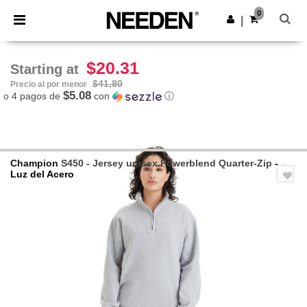
×
App de Needen
0
Descargar app
|
¡Mejores precios en app!
$20.31
Starting at
$41,80
Precio al por menor
$5.08
o 4 pagos de
con
ⓘ
Champion
S450 - Jersey unisex Powerblend Quarter-Zip
-
Luz del Acero
Previous
Next