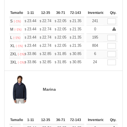
Tamaño
1-11
12-35
36-71
72-143
144-287
Inventario
288 +
Qty.
Mas
+
23.44
22.74
22.05
21.35
20.66
241
20.31
S
$
$
$
$
$
$
(-1%)
+
23.44
22.74
22.05
21.35
20.66
0
20.31
M
$
$
$
$
$
$
(-1%)
+
23.44
22.74
22.05
21.35
20.66
195
20.31
L
$
$
$
$
$
$
(-1%)
+
23.44
22.74
22.05
21.35
20.66
804
20.31
XL
$
$
$
$
$
$
(-1%)
+
33.86
32.85
31.85
30.85
29.85
6
29.34
2XL
$
$
$
$
$
$
(-1%)
+
33.86
32.85
31.85
30.85
29.85
24
29.34
3XL
$
$
$
$
$
$
(-1%)
Marina
Tamaño
1-11
12-35
36-71
72-143
144-287
Inventario
288 +
Qty.
Mas