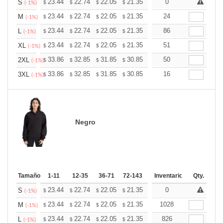
+
23.44
22.74
22.05
21.35
20.66
0
20.31
S
$
$
$
$
$
$
(-1%)
+
23.44
22.74
22.05
21.35
20.66
24
20.31
M
$
$
$
$
$
$
(-1%)
+
23.44
22.74
22.05
21.35
20.66
86
20.31
L
$
$
$
$
$
$
(-1%)
+
23.44
22.74
22.05
21.35
20.66
51
20.31
XL
$
$
$
$
$
$
(-1%)
+
33.86
32.85
31.85
30.85
29.85
50
29.34
2XL
$
$
$
$
$
$
(-1%)
+
33.86
32.85
31.85
30.85
29.85
16
29.34
3XL
$
$
$
$
$
$
(-1%)
Negro
Tamaño
1-11
12-35
36-71
72-143
144-287
Inventario
288 +
Qty.
Mas
+
23.44
22.74
22.05
21.35
20.66
0
20.31
S
$
$
$
$
$
$
(-1%)
+
23.44
22.74
22.05
21.35
20.66
1028
20.31
M
$
$
$
$
$
$
(-1%)
+
23.44
22.74
22.05
21.35
20.66
826
20.31
L
$
$
$
$
$
$
(-1%)