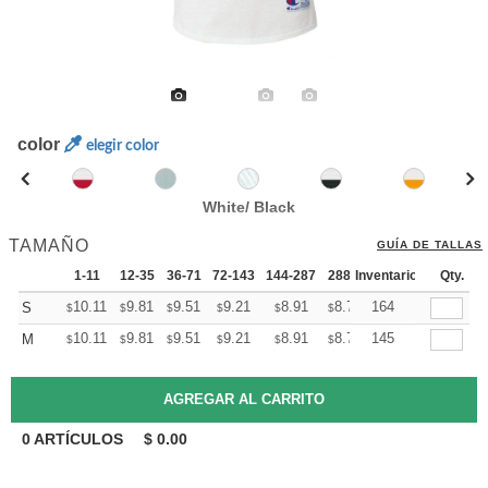
color
elegir color
White/ Black
TAMAÑO
GUÍA DE TALLAS
1-11
12-35
36-71
72-143
144-287
288 +
Inventario
Mas
Qty.
+
10.11
9.81
9.51
9.21
8.91
8.76
164
S
$
$
$
$
$
$
+
10.11
9.81
9.51
9.21
8.91
8.76
145
M
$
$
$
$
$
$
0
ARTÍCULOS
$
0.00