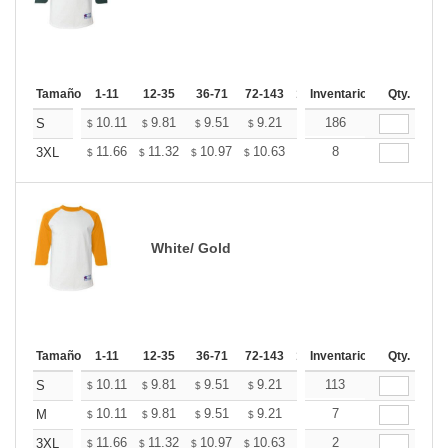
Tamaño
1-11
12-35
36-71
72-143
144-287
Inventario
288 +
Qty.
Mas
+
10.11
9.81
9.51
9.21
8.91
186
8.76
S
$
$
$
$
$
$
+
11.66
11.32
10.97
10.63
10.28
8
10.11
3XL
$
$
$
$
$
$
White/ Gold
Tamaño
1-11
12-35
36-71
72-143
144-287
Inventario
288 +
Qty.
Mas
+
10.11
9.81
9.51
9.21
8.91
113
8.76
S
$
$
$
$
$
$
+
10.11
9.81
9.51
9.21
8.91
7
8.76
M
$
$
$
$
$
$
+
11.66
11.32
10.97
10.63
10.28
2
10.11
3XL
$
$
$
$
$
$