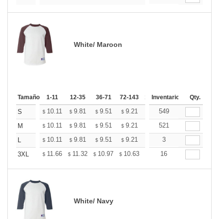
White/ Maroon
Tamaño
1-11
12-35
36-71
72-143
144-287
Inventario
288 +
Qty.
Mas
+
10.11
9.81
9.51
9.21
8.91
549
8.76
S
$
$
$
$
$
$
+
10.11
9.81
9.51
9.21
8.91
521
8.76
M
$
$
$
$
$
$
+
10.11
9.81
9.51
9.21
8.91
3
8.76
L
$
$
$
$
$
$
+
11.66
11.32
10.97
10.63
10.28
16
10.11
3XL
$
$
$
$
$
$
White/ Navy