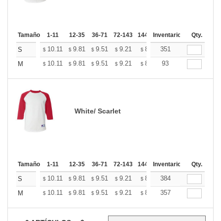
Tamaño
1-11
12-35
36-71
72-143
144-287
Inventario
288 +
Mas
Qty.
+
10.11
9.81
9.51
9.21
8.91
351
8.76
S
$
$
$
$
$
$
+
10.11
9.81
9.51
9.21
8.91
93
8.76
M
$
$
$
$
$
$
White/ Scarlet
Tamaño
1-11
12-35
36-71
72-143
144-287
Inventario
288 +
Mas
Qty.
+
10.11
9.81
9.51
9.21
8.91
384
8.76
S
$
$
$
$
$
$
+
10.11
9.81
9.51
9.21
8.91
357
8.76
M
$
$
$
$
$
$