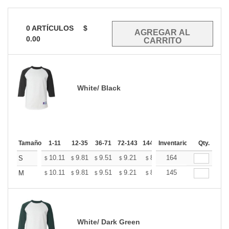
0
ARTÍCULOS
$
0.00
White/ Black
Tamaño
1-11
12-35
36-71
72-143
144-287
Inventario
288 +
Mas
Qty.
+
10.11
9.81
9.51
9.21
8.91
164
8.76
S
$
$
$
$
$
$
+
10.11
9.81
9.51
9.21
8.91
145
8.76
M
$
$
$
$
$
$
White/ Dark Green