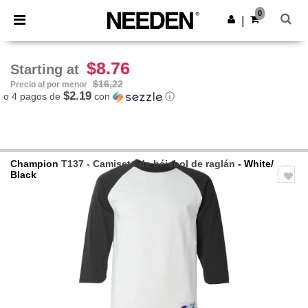
×
App de Needen
0
Descargar app
|
¡Mejores precios en app!
$8.76
Starting at
$16,22
Precio al por menor
$2.19
o 4 pagos de
con
ⓘ
Champion
T137 - Camiseta de béisbol de raglán
- White/
Black
Previous
Next