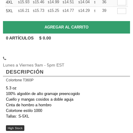
+
15.93
15.46
14.99
14.51
14.04
13.81
36
4XL
$
$
$
$
$
$
+
16.21
15.73
15.25
14.77
14.29
14.05
39
5XL
$
$
$
$
$
$
0
ARTÍCULOS
$
0.00
Lunes a Viernes 9am - 5pm EST
DESCRIPCIÓN
Colortone T360P
5.3 oz
100% algodón de alto gramaje preencogido
Cuello y mangas cosidos a doble aguja
Cinta de hombro a hombro
Colortone estilo 1000
Tallas: S-5XL
High Stock