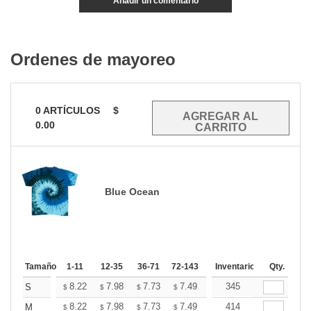
Añadir un comentario
Ordenes de mayoreo
0
ARTÍCULOS
$
0.00
Blue Ocean
Tamaño
1-11
12-35
36-71
72-143
144-287
Inventario
288 +
Qty.
Mas
+
8.22
7.98
7.73
7.49
7.25
345
7.13
S
$
$
$
$
$
$
+
8.22
7.98
7.73
7.49
7.25
414
7.13
M
$
$
$
$
$
$