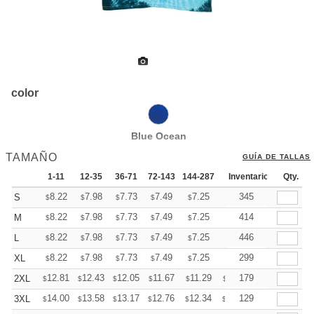
color
Blue Ocean
TAMAÑO
GUÍA DE TALLAS
1-11
12-35
36-71
72-143
144-287
288 +
Inventario
Mas
Qty.
+
8.22
7.98
7.73
7.49
7.25
7.13
345
S
$
$
$
$
$
$
+
8.22
7.98
7.73
7.49
7.25
7.13
414
M
$
$
$
$
$
$
+
8.22
7.98
7.73
7.49
7.25
7.13
446
L
$
$
$
$
$
$
+
8.22
7.98
7.73
7.49
7.25
7.13
299
XL
$
$
$
$
$
$
+
12.81
12.43
12.05
11.67
11.29
11.10
179
2XL
$
$
$
$
$
$
+
14.00
13.58
13.17
12.76
12.34
12.13
129
3XL
$
$
$
$
$
$