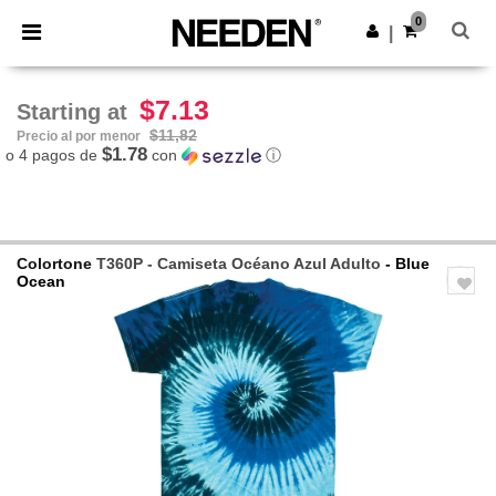
×
App de Needen
0
Descargar app
|
¡Mejores precios en app!
$7.13
Starting at
$11,82
Precio al por menor
$1.78
o 4 pagos de
con
ⓘ
Colortone
T360P - Camiseta Océano Azul Adulto
- Blue
Ocean
Previous
Next