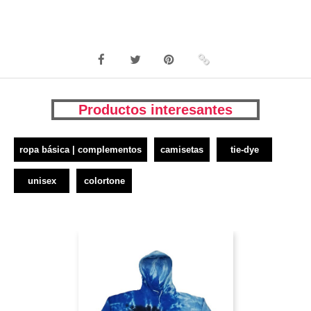
Productos interesantes
ropa básica | complementos
camisetas
tie-dye
unisex
colortone