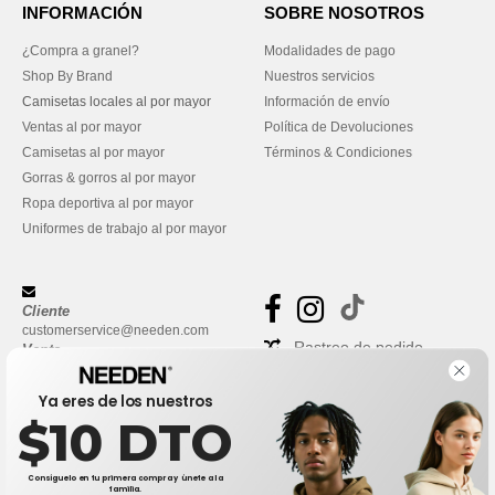
INFORMACIÓN
SOBRE NOSOTROS
¿Compra a granel?
Modalidades de pago
Shop By Brand
Nuestros servicios
Camisetas locales al por mayor
Información de envío
Ventas al por mayor
Política de Devoluciones
Camisetas al por mayor
Términos & Condiciones
Gorras & gorros al por mayor
Ropa deportiva al por mayor
Uniformes de trabajo al por mayor
Cliente
customerservice@needen.com
Rastreo de pedido
Venta
sales@needen.com
Preguntas frecuentes
Ya eres de los nuestros
$10 DTO
Consíguelo en tu primera compra y únete a la
familia.