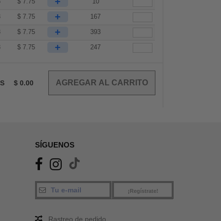
+
8
$
7.75
10
+
8
$
7.75
167
+
8
$
7.75
393
+
8
$
7.75
247
OS
$
0.00
SÍGUENOS
¡Regístrate!
Rastreo de pedido