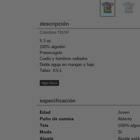
descripción
Colortone T915P
5.3 oz
100% algodón
Preencogido
Cuello y hombros sellados
Doble aguja en mangas y bajo
Tallas: XS-L
High Stock
especificación
Edad
Joven
Puño de camisa
Abierto
Tela
100% algo
Moda
Sí
Ajuste
Ajuste est