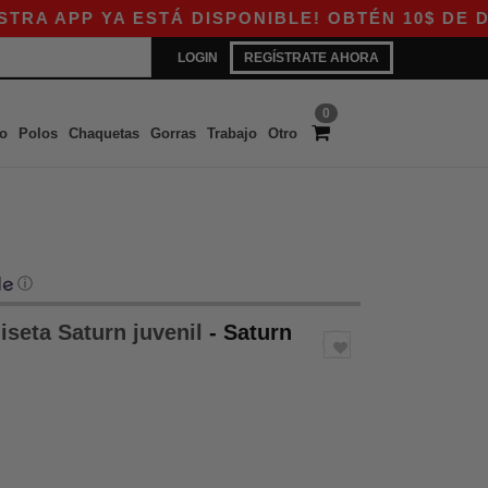
PP YA ESTÁ DISPONIBLE! OBTÉN 10$ DE DESCUE
LOGIN
REGÍSTRATE AHORA
0
o
Polos
Chaquetas
Gorras
Trabajo
Otro
ⓘ
seta Saturn juvenil
- Saturn