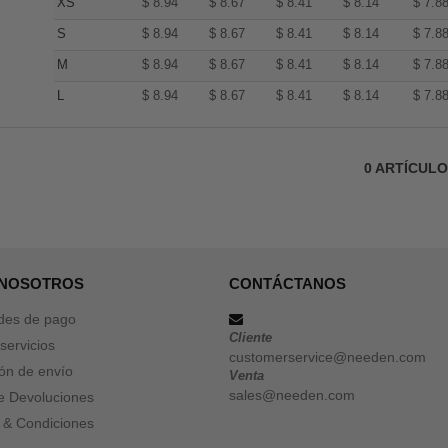
XS
$
8.94
$
8.67
$
8.41
$
8.14
$
7.8
S
$
8.94
$
8.67
$
8.41
$
8.14
$
7.8
M
$
8.94
$
8.67
$
8.41
$
8.14
$
7.8
L
$
8.94
$
8.67
$
8.41
$
8.14
$
7.8
0
ARTÍCUL
 NOSOTROS
CONTÁCTANOS
des de pago
Cliente
servicios
customerservice@needen.com
ón de envío
Venta
sales@needen.com
de Devoluciones
 & Condiciones