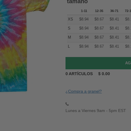
tamaño
1-11
12-35
36-71
72-
XS
$
8.94
$
8.67
$
8.41
$
8.
S
$
8.94
$
8.67
$
8.41
$
8.
M
$
8.94
$
8.67
$
8.41
$
8.
L
$
8.94
$
8.67
$
8.41
$
8.
0
ARTÍCULOS
$
0.00
¿Compra a granel?
Lunes a Viernes 9am - 5pm EST