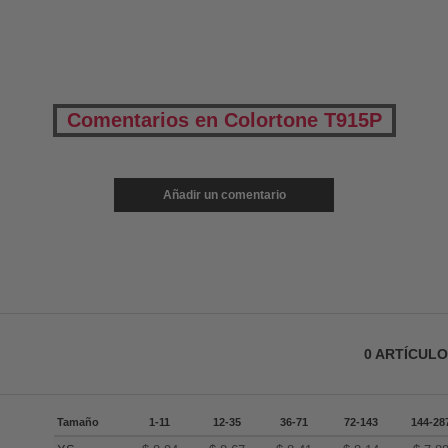
Comentarios en Colortone T915P
Añadir un comentario
0
ARTÍCUL
Tamaño
1-11
12-35
36-71
72-143
144-28