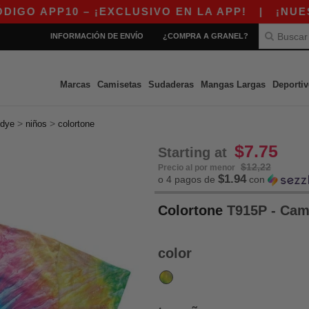
PP10 – ¡EXCLUSIVO EN LA APP!
|
¡NUESTRA A
INFORMACIÓN DE ENVÍO
¿COMPRA A GRANEL?
Marcas
Camisetas
Sudaderas
Mangas Largas
Deportiv
>
>
-dye
niños
colortone
$7.75
Starting at
$12,22
Precio al por menor
$1.94
o 4 pagos de
con
Colortone
T915P - Cami
color