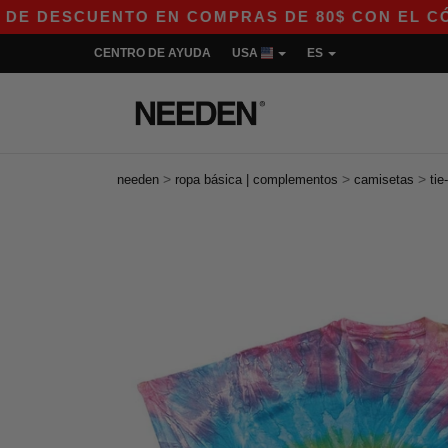
ESCUENTO EN COMPRAS DE 80$ CON EL CÓDIGO A
CENTRO DE AYUDA
USA
ES
>
>
>
needen
ropa básica | complementos
camisetas
tie