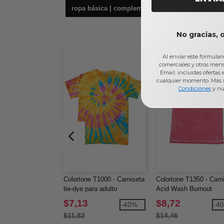
ropa básica | complementos
cam
No gracias, 
Al enviar este formular
comerciales y otros men
Email, incluidas ofertas
cualquier momento. Más 
Condiciones
y nu
Colortone T1000 - Camiseta
Colortone T1350 - Cam
tie-dye para adulto
Acid Wash Burnout
$7,13
$8,72
-40%
-4
$11,82
$14,46