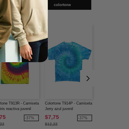
os
colortone
rtone T913R - Camiseta
Colortone T914P - Camiseta
Colortone T924R 
iris reactiva juvenil
Jerry azul juvenil
Moondance juveni
,75
$7,75
$7,75
-37%
-37%
,22
$12,22
$12,22