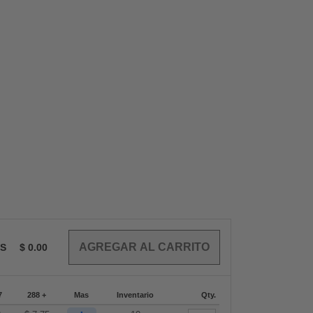
OS
$
0.00
7
288 +
Mas
Inventario
Qty.