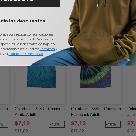
isetas
tie-dye
niñ
odio los descuentos
io, aceptas recibir comunicaciones
sajes automatizados de Needen por
 especiales. Puedes darte de baja en
información en nuestros
Términos y
estra
Política de Privacidad
.
iseta
Colortone T323R - Camiseta
Colortone T338R - Camiseta
Colo
Araña Adulto
Flashback Adulto
arco 
$7,13
$7,13
$7
0%
-40%
-40%
$11,82
$11,82
$12