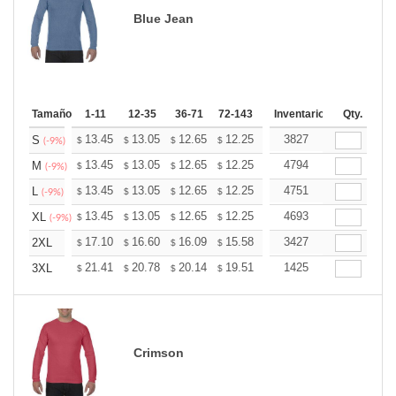
Blue Jean
Tamaño
1-11
12-35
36-71
72-143
144-287
Inventario
288 +
Qty.
Mas
+
13.45
13.05
12.65
12.25
11.85
3827
11.65
S
$
$
$
$
$
$
(-9%)
+
13.45
13.05
12.65
12.25
11.85
4794
11.65
M
$
$
$
$
$
$
(-9%)
+
13.45
13.05
12.65
12.25
11.85
4751
11.65
L
$
$
$
$
$
$
(-9%)
+
13.45
13.05
12.65
12.25
11.85
4693
11.65
XL
$
$
$
$
$
$
(-9%)
+
17.10
16.60
16.09
15.58
15.08
3427
14.82
2XL
$
$
$
$
$
$
+
21.41
20.78
20.14
19.51
18.87
1425
18.56
3XL
$
$
$
$
$
$
Crimson