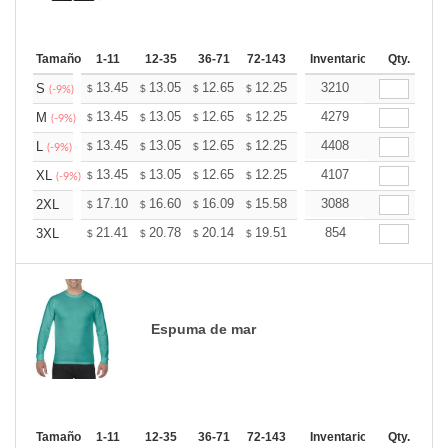
Tamaño
1-11
12-35
36-71
72-143
144-287
Inventario
288 +
Qty.
Mas
+
13.45
13.05
12.65
12.25
11.85
3210
11.65
S
$
$
$
$
$
$
(-9%)
+
13.45
13.05
12.65
12.25
11.85
4279
11.65
M
$
$
$
$
$
$
(-9%)
+
13.45
13.05
12.65
12.25
11.85
4408
11.65
L
$
$
$
$
$
$
(-9%)
+
13.45
13.05
12.65
12.25
11.85
4107
11.65
XL
$
$
$
$
$
$
(-9%)
+
17.10
16.60
16.09
15.58
15.08
3088
14.82
2XL
$
$
$
$
$
$
+
21.41
20.78
20.14
19.51
18.87
854
18.56
3XL
$
$
$
$
$
$
Espuma de mar
Tamaño
1-11
12-35
36-71
72-143
144-287
Inventario
288 +
Qty.
Mas