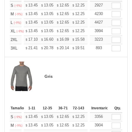
+
13.45
13.05
12.65
12.25
11.85
2927
11.65
S
$
$
$
$
$
$
(-9%)
+
13.45
13.05
12.65
12.25
11.85
4230
11.65
M
$
$
$
$
$
$
(-9%)
+
13.45
13.05
12.65
12.25
11.85
4427
11.65
L
$
$
$
$
$
$
(-9%)
+
13.45
13.05
12.65
12.25
11.85
3994
11.65
XL
$
$
$
$
$
$
(-9%)
+
17.10
16.60
16.09
15.58
15.08
3223
14.82
2XL
$
$
$
$
$
$
+
21.41
20.78
20.14
19.51
18.87
893
18.56
3XL
$
$
$
$
$
$
Gris
Tamaño
1-11
12-35
36-71
72-143
144-287
Inventario
288 +
Qty.
Mas
+
13.45
13.05
12.65
12.25
11.85
3356
11.65
S
$
$
$
$
$
$
(-9%)
+
13.45
13.05
12.65
12.25
11.85
3904
11.65
M
$
$
$
$
$
$
(-9%)