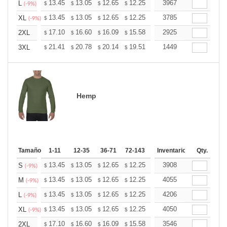
+
13.45
13.05
12.65
12.25
11.85
3967
11.65
L
$
$
$
$
$
$
(-9%)
+
13.45
13.05
12.65
12.25
11.85
3785
11.65
XL
$
$
$
$
$
$
(-9%)
+
17.10
16.60
16.09
15.58
15.08
2925
14.82
2XL
$
$
$
$
$
$
+
21.41
20.78
20.14
19.51
18.87
1449
18.56
3XL
$
$
$
$
$
$
Hemp
Tamaño
1-11
12-35
36-71
72-143
144-287
Inventario
288 +
Qty.
Mas
+
13.45
13.05
12.65
12.25
11.85
3908
11.65
S
$
$
$
$
$
$
(-9%)
+
13.45
13.05
12.65
12.25
11.85
4055
11.65
M
$
$
$
$
$
$
(-9%)
+
13.45
13.05
12.65
12.25
11.85
4206
11.65
L
$
$
$
$
$
$
(-9%)
+
13.45
13.05
12.65
12.25
11.85
4050
11.65
XL
$
$
$
$
$
$
(-9%)
+
17.10
16.60
16.09
15.58
15.08
3546
14.82
2XL
$
$
$
$
$
$