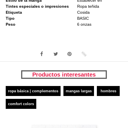
Estilo de la manga
Establecer en
Tintes especiales o impresiones
Ropa teñida
Etiqueta
Cosida
Tipo
BASIC
Peso
6 onzas
Productos interesantes
ropa básica | complementos
mangas largas
hombres
comfort colors