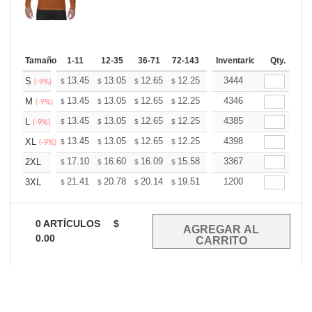
Tamaño
1-11
12-35
36-71
72-143
144-287
Inventario
288 +
Qty.
Mas
+
13.45
13.05
12.65
12.25
11.85
3444
11.65
S
$
$
$
$
$
$
(-9%)
+
13.45
13.05
12.65
12.25
11.85
4346
11.65
M
$
$
$
$
$
$
(-9%)
+
13.45
13.05
12.65
12.25
11.85
4385
11.65
L
$
$
$
$
$
$
(-9%)
+
13.45
13.05
12.65
12.25
11.85
4398
11.65
XL
$
$
$
$
$
$
(-9%)
+
17.10
16.60
16.09
15.58
15.08
3367
14.82
2XL
$
$
$
$
$
$
+
21.41
20.78
20.14
19.51
18.87
1200
18.56
3XL
$
$
$
$
$
$
0
ARTÍCULOS
$
0.00