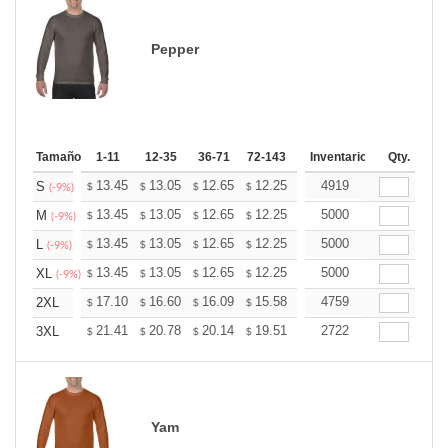
Pepper
Tamaño
1-11
12-35
36-71
72-143
144-287
Inventario
288 +
Qty.
Mas
+
13.45
13.05
12.65
12.25
11.85
4919
11.65
S
$
$
$
$
$
$
(-9%)
+
13.45
13.05
12.65
12.25
11.85
5000
11.65
M
$
$
$
$
$
$
(-9%)
+
13.45
13.05
12.65
12.25
11.85
5000
11.65
L
$
$
$
$
$
$
(-9%)
+
13.45
13.05
12.65
12.25
11.85
5000
11.65
XL
$
$
$
$
$
$
(-9%)
+
17.10
16.60
16.09
15.58
15.08
4759
14.82
2XL
$
$
$
$
$
$
+
21.41
20.78
20.14
19.51
18.87
2722
18.56
3XL
$
$
$
$
$
$
Yam