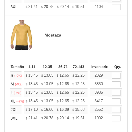
+
21.41
20.78
20.14
19.51
18.87
1104
18.56
3XL
$
$
$
$
$
$
Mostaza
Tamaño
1-11
12-35
36-71
72-143
144-287
Inventario
288 +
Qty.
Mas
+
13.45
13.05
12.65
12.25
11.85
2829
11.65
S
$
$
$
$
$
$
(-9%)
+
13.45
13.05
12.65
12.25
11.85
3850
11.65
M
$
$
$
$
$
$
(-9%)
+
13.45
13.05
12.65
12.25
11.85
3985
11.65
L
$
$
$
$
$
$
(-9%)
+
13.45
13.05
12.65
12.25
11.85
3417
11.65
XL
$
$
$
$
$
$
(-9%)
+
17.10
16.60
16.09
15.58
15.08
2552
14.82
2XL
$
$
$
$
$
$
+
21.41
20.78
20.14
19.51
18.87
1002
18.56
3XL
$
$
$
$
$
$