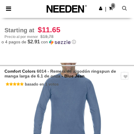
×
App de Needen
0
Descargar app
|
¡Mejores precios en app!
$11.65
Starting at
$19,78
Precio al por menor
$2.91
o 4 pagos de
con
ⓘ
Comfort Colors
6014 - Remera de algodón ringspun de
manga larga de 6.1 de onza
- Blue Jean
basado en 1 votos
Previous
Next