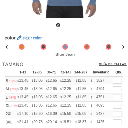
color
elegir color
Blue Jean
TAMAÑO
GUÍA DE TALLAS
1-11
12-35
36-71
72-143
144-287
288 +
Inventario
Mas
Qty.
+
13.45
13.05
12.65
12.25
11.85
11.65
3827
S
$
$
$
$
$
$
(-9%)
+
13.45
13.05
12.65
12.25
11.85
11.65
4794
M
$
$
$
$
$
$
(-9%)
+
13.45
13.05
12.65
12.25
11.85
11.65
4751
L
$
$
$
$
$
$
(-9%)
+
13.45
13.05
12.65
12.25
11.85
11.65
4693
XL
$
$
$
$
$
$
(-9%)
+
17.10
16.60
16.09
15.58
15.08
14.82
3427
2XL
$
$
$
$
$
$
+
21.41
20.78
20.14
19.51
18.87
18.56
1425
3XL
$
$
$
$
$
$